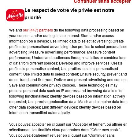
Continuer sans accepter
Gagnez vos places pour le
Le respect de votre vie privée est notre
Festival du Roi Arthur 2026 !
priorité
We and
our (447) partners
do the following data processing based on
your consent and/or our legitimate interest: Store and/or access
information on a device; Use limited data to select advertising; Create
profiles for personalised advertising; Use profiles to select personalised
Gagnez vos entrées pour le
advertising; Measure advertising performance; Measure content
Musée du Sport Automobile au
performance; Understand audiences through statistics or combinations
Mans !
of data from different sources; Develop and improve services; Create
profiles to personalise content; Use profiles to select personalised
content; Use limited data to select content; Ensure security, prevent and
detect fraud, and fix errors; Deliver and present advertising and content;
Save and communicate privacy choices. These technologies may
Alouette vous invite à
process personal data such as IP address and browsing data to offer
Futuroscope Xperiences !
following functionalities: Identify devices based on information actively
requested; Use precise geolocation data; Match and combine data from
other data sources; Link different devices; Identify devices based on
information transmitted automatically.
Vous pouvez accepter en cliquant sur "Accepter et fermer", ou affiner en
sélectionnant les finalités et/ou partenaires dans "Gérer mes choix".
Le Duel - Gagnez votre balade
Vous pouvez également refuser en cliquant sur "Continuer sans