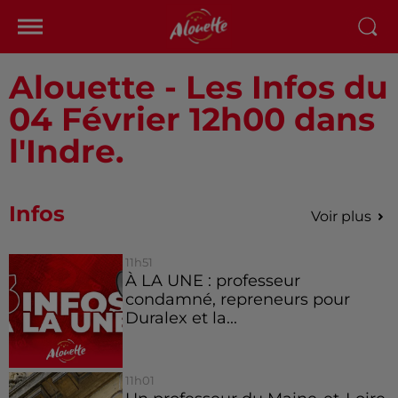
Alouette - Les Infos du
04 Février 12h00 dans
l'Indre.
Infos
Voir plus
11h51
À LA UNE : professeur
condamné, repreneurs pour
Duralex et la...
11h01