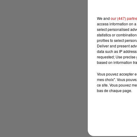
We and
our (447) partn
access information on a 
select personalised ad
statistics or combinatio
profiles to select person
Deliver and present adv
data such as IP address 
requested; Use precise g
based on information tra
Vous pouvez accepter en 
mes choix". Vous pouvez
ce site. Vous pouvez met
bas de chaque page.