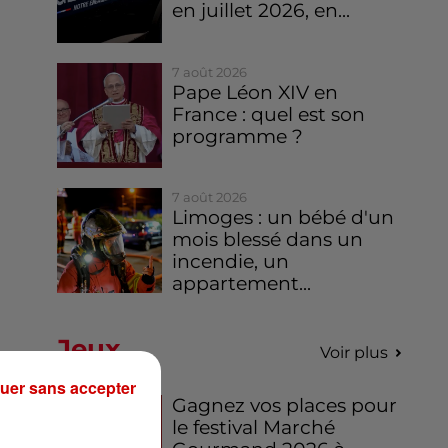
en juillet 2026, en...
7 août 2026
Pape Léon XIV en
France : quel est son
programme ?
7 août 2026
Limoges : un bébé d'un
mois blessé dans un
incendie, un
appartement...
Jeux
Voir plus
uer sans accepter
Gagnez vos places pour
le festival Marché