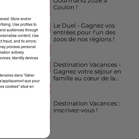
Gourmand 2026 à
Coulon !
erest: Store and/or
tising; Use profiles to
Le Duel - Gagnez vos
tand audiences through
entrées pour l'un des
personalise content; Use
zoos de nos régions !
 fraud, and fix errors;
 may process personal
mation actively
vices; Identify devices
Destination Vacances -
Gagnez votre séjour en
rtenaires dans "Gérer
famille au cœur de la...
s'appliqueront que pour
les cookies" situé en
Destination Vacances :
inscrivez-vous !