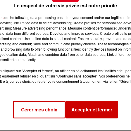
Le respect de votre vie privée est notre priorité
ers
do the following data processing based on your consent and/or our legitimate int
device; Use limited data to select advertising; Create profiles for personalised adver
vertising; Measure advertising performance; Measure content performance; Unders
ns of data from different sources; Develop and improve services; Create profiles to 
alised content; Use limited data to select content; Ensure security, prevent and detect
ertising and content; Save and communicate privacy choices. These technologies
and browsing data to offer following functionalities: Identify devices based on infor
eolocation data; Match and combine data from other data sources; Link different de
nsmitted automatically.
cliquant sur "Accepter et fermer", ou affiner en sélectionnant les finalités et/ou pa
 également refuser en cliquant sur "Continuer sans accepter". Vos préférences ne 
tre à jour vos choix, ou retirer votre consentement à tout moment via le lien "Gérer 
Gérer mes choix
Accepter et fermer