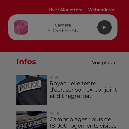
Live :
Alouette
Webradios
Camera
ED SHEERAN
Infos
Voir plus
10h54
Royan : elle tente
d’écraser son ex-conjoint
et dit regretter...
9h45
Cambriolages : plus de
18 000 logements visités