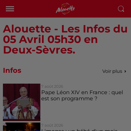
Alouette - Les Infos du
05 Avril 05h30 en
Deux-Sèvres.
Infos
Voir plus
7 août 2026
Pape Léon XIV en France : quel
est son programme ?
7 août 2026