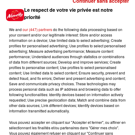
Continuer sans accepter
Gagnez vos places pour le
Le respect de votre vie privée est notre
festival Marché Gourmand 2026
priorité
à Coulon !
We and
our (447) partners
do the following data processing based on
your consent and/or our legitimate interest: Store and/or access
information on a device; Use limited data to select advertising; Create
profiles for personalised advertising; Use profiles to select personalised
Le Duel - Gagnez vos entrées
advertising; Measure advertising performance; Measure content
pour l'un des zoos de nos
performance; Understand audiences through statistics or combinations
régions !
of data from different sources; Develop and improve services; Create
profiles to personalise content; Use profiles to select personalised
content; Use limited data to select content; Ensure security, prevent and
detect fraud, and fix errors; Deliver and present advertising and content;
Save and communicate privacy choices. These technologies may
Destination Vacances - Gagnez
process personal data such as IP address and browsing data to offer
votre séjour en famille au cœur
following functionalities: Identify devices based on information actively
requested; Use precise geolocation data; Match and combine data from
de la...
other data sources; Link different devices; Identify devices based on
information transmitted automatically.
Vous pouvez accepter en cliquant sur "Accepter et fermer", ou affiner en
sélectionnant les finalités et/ou partenaires dans "Gérer mes choix".
Destination Vacances : inscrivez-
Vous pouvez également refuser en cliquant sur "Continuer sans