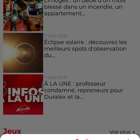
Limoges : un bébé d'un mois
blessé dans un incendie, un
appartement...
7 août 2026
Éclipse solaire : découvrez les
meilleurs spots d'observation
du...
7 août 2026
À LA UNE : professeur
condamné, repreneurs pour
Duralex et la...
Jeux
Voir plus