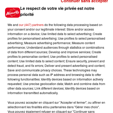
Continuer sans accepter
Gagnez vos places pour le
Le respect de votre vie privée est notre
Festival du Roi Arthur 2026 !
priorité
We and
our (447) partners
do the following data processing based on
your consent and/or our legitimate interest: Store and/or access
information on a device; Use limited data to select advertising; Create
profiles for personalised advertising; Use profiles to select personalised
Gagnez vos entrées pour le
advertising; Measure advertising performance; Measure content
Musée du Sport Automobile au
performance; Understand audiences through statistics or combinations
Mans !
of data from different sources; Develop and improve services; Create
profiles to personalise content; Use profiles to select personalised
content; Use limited data to select content; Ensure security, prevent and
detect fraud, and fix errors; Deliver and present advertising and content;
Save and communicate privacy choices. These technologies may
Alouette vous invite à
process personal data such as IP address and browsing data to offer
Futuroscope Xperiences !
following functionalities: Identify devices based on information actively
requested; Use precise geolocation data; Match and combine data from
other data sources; Link different devices; Identify devices based on
information transmitted automatically.
Vous pouvez accepter en cliquant sur "Accepter et fermer", ou affiner en
sélectionnant les finalités et/ou partenaires dans "Gérer mes choix".
Le Duel - Gagnez votre balade
Vous pouvez également refuser en cliquant sur "Continuer sans