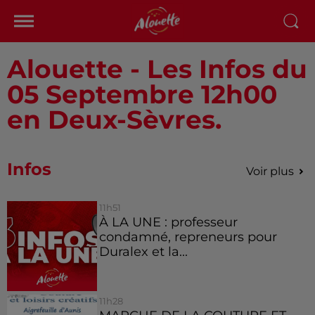
Alouette - Les Infos du
05 Septembre 12h00
en Deux-Sèvres.
Infos
Voir plus
11h51
À LA UNE : professeur
condamné, repreneurs pour
Duralex et la...
11h28