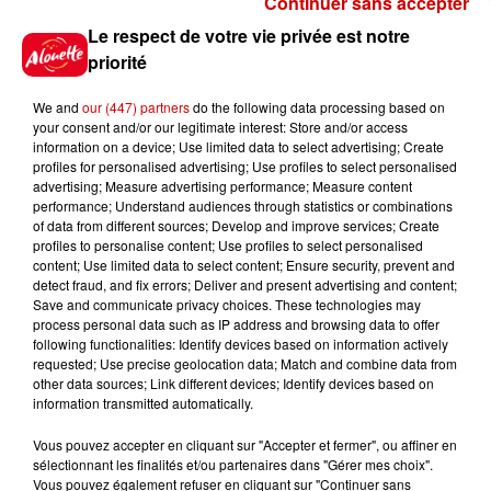
Continuer sans accepter
Gagnez vos places pour le
Le respect de votre vie privée est notre
Festival du Roi Arthur 2026 !
priorité
We and
our (447) partners
do the following data processing based on
your consent and/or our legitimate interest: Store and/or access
information on a device; Use limited data to select advertising; Create
profiles for personalised advertising; Use profiles to select personalised
Gagnez vos entrées pour le
advertising; Measure advertising performance; Measure content
Musée du Sport Automobile au
performance; Understand audiences through statistics or combinations
Mans !
of data from different sources; Develop and improve services; Create
profiles to personalise content; Use profiles to select personalised
content; Use limited data to select content; Ensure security, prevent and
detect fraud, and fix errors; Deliver and present advertising and content;
Save and communicate privacy choices. These technologies may
Alouette vous invite à
process personal data such as IP address and browsing data to offer
Futuroscope Xperiences !
following functionalities: Identify devices based on information actively
requested; Use precise geolocation data; Match and combine data from
other data sources; Link different devices; Identify devices based on
information transmitted automatically.
Vous pouvez accepter en cliquant sur "Accepter et fermer", ou affiner en
sélectionnant les finalités et/ou partenaires dans "Gérer mes choix".
Le Duel - Gagnez votre balade
Vous pouvez également refuser en cliquant sur "Continuer sans