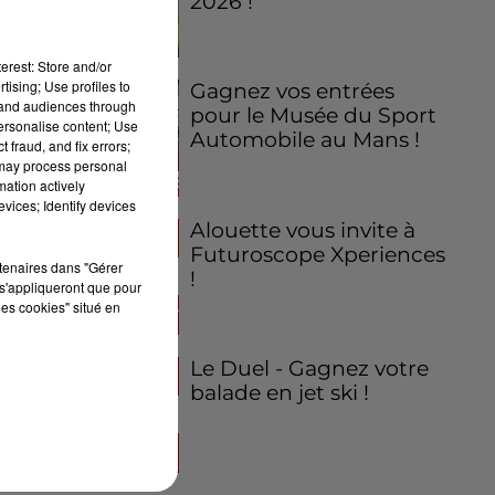
2026 !
erest: Store and/or
tising; Use profiles to
Gagnez vos entrées
tand audiences through
pour le Musée du Sport
personalise content; Use
Automobile au Mans !
 fraud, and fix errors;
 may process personal
mation actively
vices; Identify devices
Alouette vous invite à
Futuroscope Xperiences
rtenaires dans "Gérer
!
s'appliqueront que pour
les cookies" situé en
Le Duel - Gagnez votre
balade en jet ski !