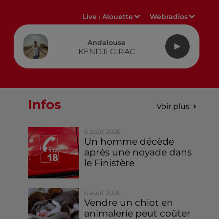
Live :
Alouette
Webradios
Andalouse
KENDJI GIRAC
Infos
Voir plus
6 août 2026
Un homme décède
après une noyade dans
le Finistère
6 août 2026
Vendre un chiot en
animalerie peut coûter