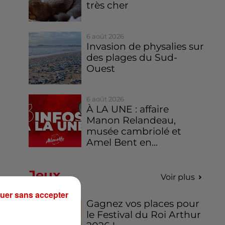
très cher
6 août 2026
Invasion de physalies sur
des plages du Sud-
Ouest
6 août 2026
À LA UNE : affaire
Manon Relandeau,
musée cambriolé et
Amel Bent en...
Jeux
Voir plus
uer sans accepter
Gagnez vos places pour
le Festival du Roi Arthur