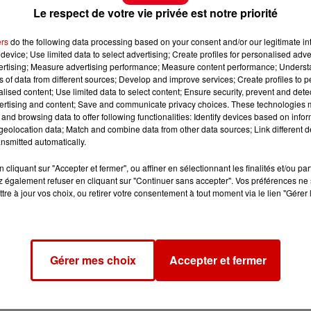
Le respect de votre vie privée est notre priorité
ers
do the following data processing based on your consent and/or our legitimate int
device; Use limited data to select advertising; Create profiles for personalised adver
vertising; Measure advertising performance; Measure content performance; Unders
ns of data from different sources; Develop and improve services; Create profiles to 
alised content; Use limited data to select content; Ensure security, prevent and detect
ertising and content; Save and communicate privacy choices. These technologies
and browsing data to offer following functionalities: Identify devices based on infor
eolocation data; Match and combine data from other data sources; Link different de
nsmitted automatically.
cliquant sur "Accepter et fermer", ou affiner en sélectionnant les finalités et/ou pa
 également refuser en cliquant sur "Continuer sans accepter". Vos préférences ne 
tre à jour vos choix, ou retirer votre consentement à tout moment via le lien "Gérer 
Gérer mes choix
Accepter et fermer