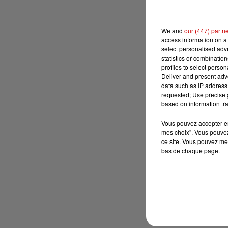
We and
our (447) partn
access information on a 
select personalised ad
statistics or combinatio
profiles to select person
Deliver and present adv
data such as IP address 
requested; Use precise g
based on information tra
Vous pouvez accepter en 
mes choix". Vous pouvez
ce site. Vous pouvez met
bas de chaque page.