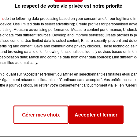
Le respect de votre vie privée est notre priorité
ers
do the following data processing based on your consent and/or our legitimate int
device; Use limited data to select advertising; Create profiles for personalised adver
vertising; Measure advertising performance; Measure content performance; Unders
ns of data from different sources; Develop and improve services; Create profiles to 
alised content; Use limited data to select content; Ensure security, prevent and detect
ertising and content; Save and communicate privacy choices. These technologies
and browsing data to offer following functionalities: Identify devices based on infor
eolocation data; Match and combine data from other data sources; Link different de
nsmitted automatically.
cliquant sur "Accepter et fermer", ou affiner en sélectionnant les finalités et/ou pa
 également refuser en cliquant sur "Continuer sans accepter". Vos préférences ne 
tre à jour vos choix, ou retirer votre consentement à tout moment via le lien "Gérer 
Gérer mes choix
Accepter et fermer