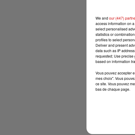
We and
our (447) partn
access information on a 
select personalised ad
statistics or combinatio
profiles to select person
Deliver and present adv
data such as IP address 
requested; Use precise g
based on information tra
Vous pouvez accepter en 
mes choix". Vous pouvez
ce site. Vous pouvez met
bas de chaque page.