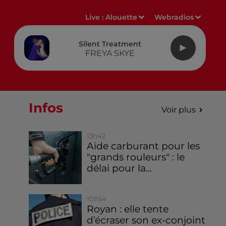
Live :
Alouette
Webradios
Silent Treatment
FREYA SKYE
Infos
Voir plus
13h42
Aide carburant pour les
"grands rouleurs" : le
délai pour la...
10h54
Royan : elle tente
d’écraser son ex-conjoint