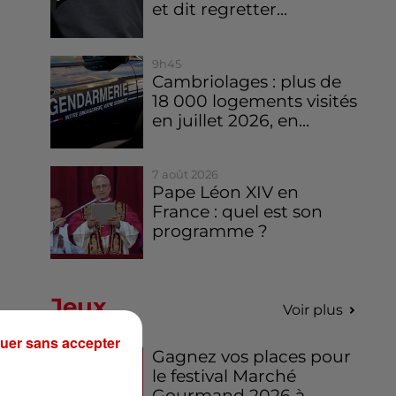
et dit regretter...
9h45
Cambriolages : plus de
18 000 logements visités
en juillet 2026, en...
7 août 2026
Pape Léon XIV en
France : quel est son
programme ?
Jeux
Voir plus
uer sans accepter
Gagnez vos places pour
le festival Marché
Gourmand 2026 à