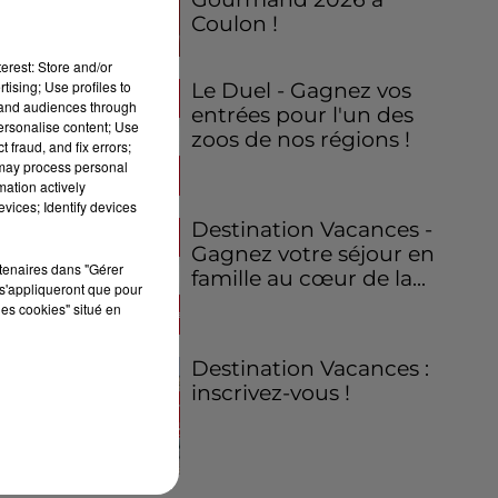
Coulon !
erest: Store and/or
tising; Use profiles to
Le Duel - Gagnez vos
tand audiences through
entrées pour l'un des
personalise content; Use
zoos de nos régions !
 fraud, and fix errors;
 may process personal
mation actively
vices; Identify devices
Destination Vacances -
Gagnez votre séjour en
rtenaires dans "Gérer
famille au cœur de la...
s'appliqueront que pour
les cookies" situé en
Destination Vacances :
inscrivez-vous !