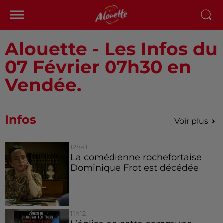
Alouette - Les Infos du
07 Février 07h30 en
Vendée.
Infos
Voir plus
12h41
La comédienne rochefortaise
Dominique Frot est décédée
11h12