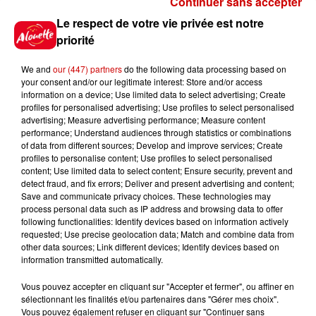
Continuer sans accepter
Gagnez vos places pour le
Le respect de votre vie privée est notre
festival Marché Gourmand 2026
priorité
à Coulon !
We and
our (447) partners
do the following data processing based on
your consent and/or our legitimate interest: Store and/or access
information on a device; Use limited data to select advertising; Create
profiles for personalised advertising; Use profiles to select personalised
Le Duel - Gagnez vos entrées
advertising; Measure advertising performance; Measure content
pour l'un des zoos de nos
performance; Understand audiences through statistics or combinations
régions !
of data from different sources; Develop and improve services; Create
profiles to personalise content; Use profiles to select personalised
content; Use limited data to select content; Ensure security, prevent and
detect fraud, and fix errors; Deliver and present advertising and content;
Save and communicate privacy choices. These technologies may
Destination Vacances - Gagnez
process personal data such as IP address and browsing data to offer
votre séjour en famille au cœur
following functionalities: Identify devices based on information actively
requested; Use precise geolocation data; Match and combine data from
de la...
other data sources; Link different devices; Identify devices based on
information transmitted automatically.
Vous pouvez accepter en cliquant sur "Accepter et fermer", ou affiner en
sélectionnant les finalités et/ou partenaires dans "Gérer mes choix".
Destination Vacances : inscrivez-
Vous pouvez également refuser en cliquant sur "Continuer sans