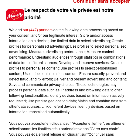
Continuer sans accepter
Gagnez vos places pour le
Le respect de votre vie privée est notre
festival Marché Gourmand 2026
priorité
à Coulon !
We and
our (447) partners
do the following data processing based on
your consent and/or our legitimate interest: Store and/or access
information on a device; Use limited data to select advertising; Create
profiles for personalised advertising; Use profiles to select personalised
Le Duel - Gagnez vos entrées
advertising; Measure advertising performance; Measure content
pour l'un des zoos de nos
performance; Understand audiences through statistics or combinations
régions !
of data from different sources; Develop and improve services; Create
profiles to personalise content; Use profiles to select personalised
content; Use limited data to select content; Ensure security, prevent and
detect fraud, and fix errors; Deliver and present advertising and content;
Save and communicate privacy choices. These technologies may
Destination Vacances - Gagnez
process personal data such as IP address and browsing data to offer
votre séjour en famille au cœur
following functionalities: Identify devices based on information actively
requested; Use precise geolocation data; Match and combine data from
de la...
other data sources; Link different devices; Identify devices based on
information transmitted automatically.
Vous pouvez accepter en cliquant sur "Accepter et fermer", ou affiner en
sélectionnant les finalités et/ou partenaires dans "Gérer mes choix".
Destination Vacances : inscrivez-
Vous pouvez également refuser en cliquant sur "Continuer sans