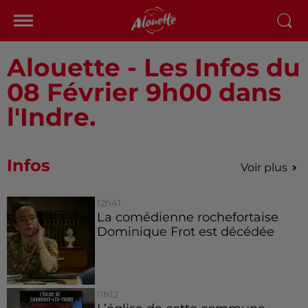
Alouette - Les Infos du
08 Février 9h00 dans
l'Indre.
Infos
Voir plus
12h41
La comédienne rochefortaise
Dominique Frot est décédée
11h12