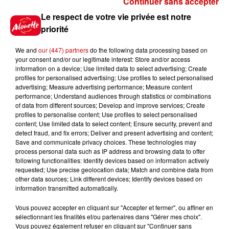
Continuer sans accepter
Gagnez vos places pour le
Le respect de votre vie privée est notre
Festival du Roi Arthur 2026 !
priorité
We and
our (447) partners
do the following data processing based on
your consent and/or our legitimate interest: Store and/or access
information on a device; Use limited data to select advertising; Create
profiles for personalised advertising; Use profiles to select personalised
Gagnez vos entrées pour le
advertising; Measure advertising performance; Measure content
Musée du Sport Automobile au
performance; Understand audiences through statistics or combinations
Mans !
of data from different sources; Develop and improve services; Create
profiles to personalise content; Use profiles to select personalised
content; Use limited data to select content; Ensure security, prevent and
detect fraud, and fix errors; Deliver and present advertising and content;
Save and communicate privacy choices. These technologies may
Alouette vous invite à
process personal data such as IP address and browsing data to offer
Futuroscope Xperiences !
following functionalities: Identify devices based on information actively
requested; Use precise geolocation data; Match and combine data from
other data sources; Link different devices; Identify devices based on
information transmitted automatically.
Vous pouvez accepter en cliquant sur "Accepter et fermer", ou affiner en
sélectionnant les finalités et/ou partenaires dans "Gérer mes choix".
Le Duel - Gagnez votre balade
Vous pouvez également refuser en cliquant sur "Continuer sans