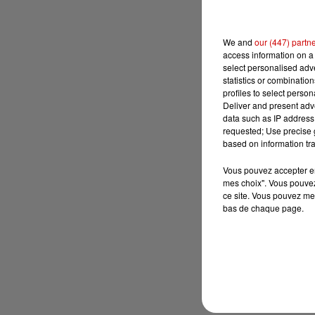
We and
our (447) partn
access information on a 
select personalised ad
statistics or combinatio
profiles to select person
Deliver and present adv
data such as IP address 
requested; Use precise g
based on information tra
Vous pouvez accepter en 
mes choix". Vous pouvez
ce site. Vous pouvez met
bas de chaque page.