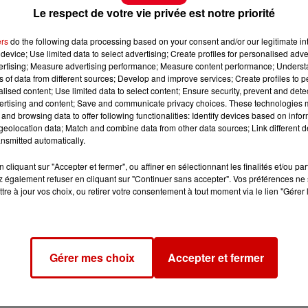
Le respect de votre vie privée est notre priorité
ers
do the following data processing based on your consent and/or our legitimate int
device; Use limited data to select advertising; Create profiles for personalised adver
vertising; Measure advertising performance; Measure content performance; Unders
ns of data from different sources; Develop and improve services; Create profiles to 
alised content; Use limited data to select content; Ensure security, prevent and detect
ertising and content; Save and communicate privacy choices. These technologies
and browsing data to offer following functionalities: Identify devices based on infor
eolocation data; Match and combine data from other data sources; Link different de
nsmitted automatically.
cliquant sur "Accepter et fermer", ou affiner en sélectionnant les finalités et/ou pa
 également refuser en cliquant sur "Continuer sans accepter". Vos préférences ne 
tre à jour vos choix, ou retirer votre consentement à tout moment via le lien "Gérer 
Gérer mes choix
Accepter et fermer