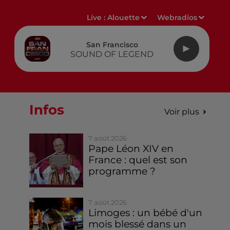
Live :
Alouette
Webradios
San Francisco
SOUND OF LEGEND
Infos
Voir plus
7 août 2026
Pape Léon XIV en
France : quel est son
programme ?
7 août 2026
Limoges : un bébé d'un
mois blessé dans un