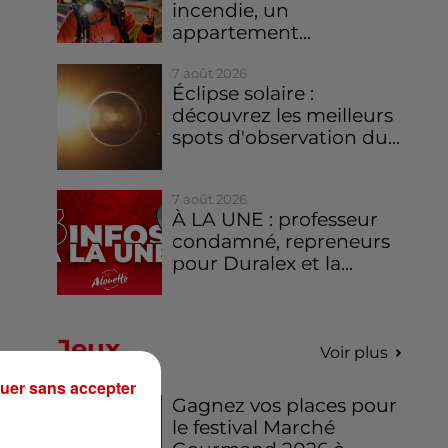
incendie, un
appartement...
7 août 2026
Éclipse solaire :
découvrez les meilleurs
spots d'observation du...
7 août 2026
À LA UNE : professeur
condamné, repreneurs
pour Duralex et la...
Jeux
Voir plus
uer sans accepter
Gagnez vos places pour
le festival Marché