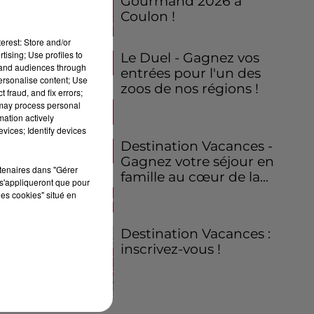
Gourmand 2026 à
Coulon !
erest: Store and/or
tising; Use profiles to
Le Duel - Gagnez vos
tand audiences through
entrées pour l'un des
personalise content; Use
zoos de nos régions !
 fraud, and fix errors;
 may process personal
mation actively
vices; Identify devices
Destination Vacances -
Gagnez votre séjour en
rtenaires dans "Gérer
famille au cœur de la...
s'appliqueront que pour
les cookies" situé en
Destination Vacances :
inscrivez-vous !