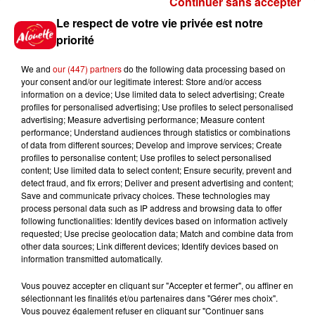
Continuer sans accepter
Gagnez vos places pour le
Le respect de votre vie privée est notre
Festival du Roi Arthur 2026 !
priorité
We and
our (447) partners
do the following data processing based on
your consent and/or our legitimate interest: Store and/or access
information on a device; Use limited data to select advertising; Create
profiles for personalised advertising; Use profiles to select personalised
Gagnez vos entrées pour le
advertising; Measure advertising performance; Measure content
Musée du Sport Automobile au
performance; Understand audiences through statistics or combinations
Mans !
of data from different sources; Develop and improve services; Create
profiles to personalise content; Use profiles to select personalised
content; Use limited data to select content; Ensure security, prevent and
detect fraud, and fix errors; Deliver and present advertising and content;
Save and communicate privacy choices. These technologies may
Alouette vous invite à
process personal data such as IP address and browsing data to offer
Futuroscope Xperiences !
following functionalities: Identify devices based on information actively
requested; Use precise geolocation data; Match and combine data from
other data sources; Link different devices; Identify devices based on
information transmitted automatically.
Vous pouvez accepter en cliquant sur "Accepter et fermer", ou affiner en
sélectionnant les finalités et/ou partenaires dans "Gérer mes choix".
Le Duel - Gagnez votre balade
Vous pouvez également refuser en cliquant sur "Continuer sans