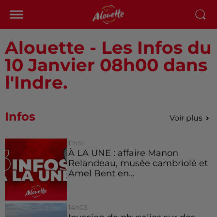
Alouette - Les Infos du
10 Janvier 08h00 dans
l'Indre.
Infos
Voir plus
11h51
À LA UNE : affaire Manon
Relandeau, musée cambriolé et
Amel Bent en...
14h03