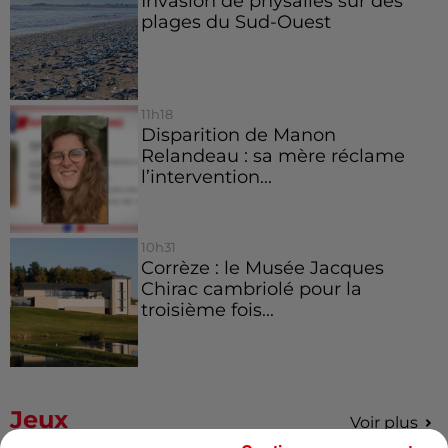
Invasion de physalies sur des
plages du Sud-Ouest
11h18
Disparition de Manon
Relandeau : sa mère réclame
l’intervention...
10h31
Corrèze : le Musée Jacques
Chirac cambriolé pour la
troisième fois...
Jeux
Voir plus