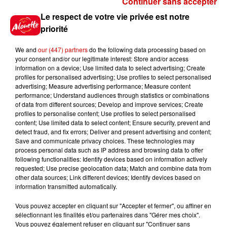
Continuer sans accepter
Gagnez vos places pour le
Le respect de votre vie privée est notre
festival Marché Gourmand 2026
priorité
à Coulon !
We and
our (447) partners
do the following data processing based on
your consent and/or our legitimate interest: Store and/or access
information on a device; Use limited data to select advertising; Create
profiles for personalised advertising; Use profiles to select personalised
Le Duel - Gagnez vos entrées
advertising; Measure advertising performance; Measure content
pour l'un des zoos de nos
performance; Understand audiences through statistics or combinations
régions !
of data from different sources; Develop and improve services; Create
profiles to personalise content; Use profiles to select personalised
content; Use limited data to select content; Ensure security, prevent and
detect fraud, and fix errors; Deliver and present advertising and content;
Save and communicate privacy choices. These technologies may
Destination Vacances - Gagnez
process personal data such as IP address and browsing data to offer
votre séjour en famille au cœur
following functionalities: Identify devices based on information actively
requested; Use precise geolocation data; Match and combine data from
de la...
other data sources; Link different devices; Identify devices based on
information transmitted automatically.
Vous pouvez accepter en cliquant sur "Accepter et fermer", ou affiner en
sélectionnant les finalités et/ou partenaires dans "Gérer mes choix".
Destination Vacances : inscrivez-
Vous pouvez également refuser en cliquant sur "Continuer sans