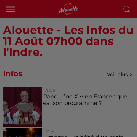
Alouette - Les Infos du
11 Août 07h00 dans
l'Indre.
Infos
Voir plus
17h06
Pape Léon XIV en France : quel
est son programme ?
15h54