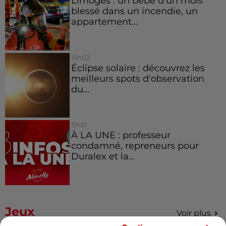
Limoges : un bébé d'un mois
blessé dans un incendie, un
appartement...
15h02
Éclipse solaire : découvrez les
meilleurs spots d'observation
du...
11h51
À LA UNE : professeur
condamné, repreneurs pour
Duralex et la...
Jeux
Voir plus