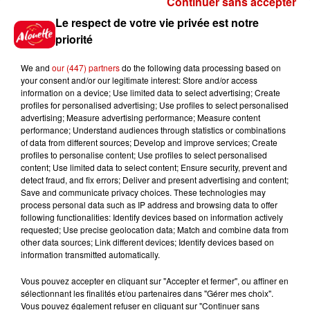
Continuer sans accepter
Le Duel - Gagnez vos entrées
Le respect de votre vie privée est notre
pour l'un des zoos de nos
priorité
régions !
We and
our (447) partners
do the following data processing based on
your consent and/or our legitimate interest: Store and/or access
information on a device; Use limited data to select advertising; Create
profiles for personalised advertising; Use profiles to select personalised
Gagnez vos places pour le
advertising; Measure advertising performance; Measure content
Festival du Roi Arthur 2026 !
performance; Understand audiences through statistics or combinations
of data from different sources; Develop and improve services; Create
profiles to personalise content; Use profiles to select personalised
content; Use limited data to select content; Ensure security, prevent and
detect fraud, and fix errors; Deliver and present advertising and content;
Save and communicate privacy choices. These technologies may
Gagnez vos entrées pour le
process personal data such as IP address and browsing data to offer
Musée du Sport Automobile au
following functionalities: Identify devices based on information actively
requested; Use precise geolocation data; Match and combine data from
Mans !
other data sources; Link different devices; Identify devices based on
information transmitted automatically.
Vous pouvez accepter en cliquant sur "Accepter et fermer", ou affiner en
sélectionnant les finalités et/ou partenaires dans "Gérer mes choix".
Destination Vacances - Gagnez
Vous pouvez également refuser en cliquant sur "Continuer sans