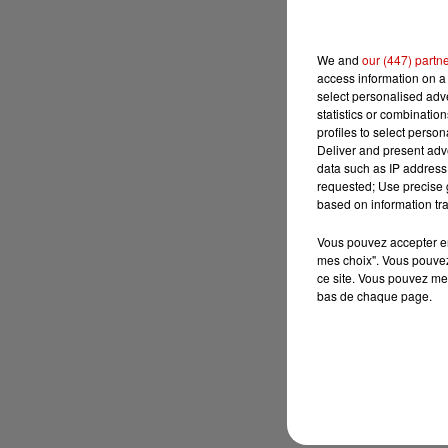
We and
our (447) partn
access information on a 
select personalised ad
statistics or combinatio
profiles to select person
Deliver and present adv
data such as IP address 
requested; Use precise g
based on information tra
Vous pouvez accepter en 
mes choix". Vous pouvez
ce site. Vous pouvez met
bas de chaque page.