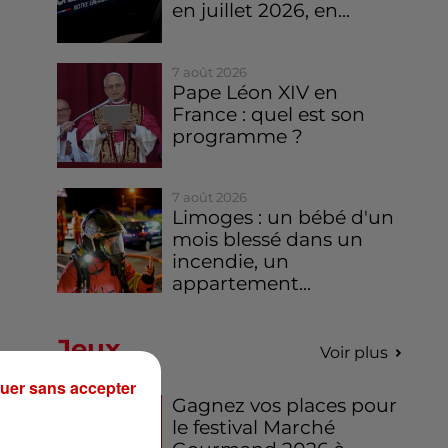
en juillet 2026, en...
7 août 2026
Pape Léon XIV en
France : quel est son
programme ?
7 août 2026
Limoges : un bébé d'un
mois blessé dans un
incendie, un
appartement...
Jeux
Voir plus
uer sans accepter
Gagnez vos places pour
le festival Marché