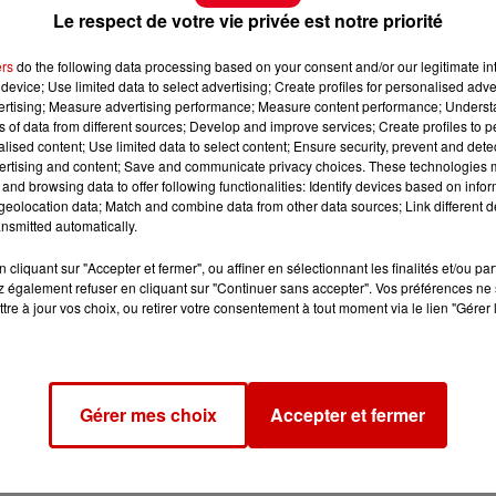
Le respect de votre vie privée est notre priorité
ers
do the following data processing based on your consent and/or our legitimate int
device; Use limited data to select advertising; Create profiles for personalised adver
vertising; Measure advertising performance; Measure content performance; Unders
ns of data from different sources; Develop and improve services; Create profiles to 
alised content; Use limited data to select content; Ensure security, prevent and detect
ertising and content; Save and communicate privacy choices. These technologies
and browsing data to offer following functionalities: Identify devices based on infor
eolocation data; Match and combine data from other data sources; Link different de
nsmitted automatically.
cliquant sur "Accepter et fermer", ou affiner en sélectionnant les finalités et/ou pa
 également refuser en cliquant sur "Continuer sans accepter". Vos préférences ne 
tre à jour vos choix, ou retirer votre consentement à tout moment via le lien "Gérer 
Gérer mes choix
Accepter et fermer