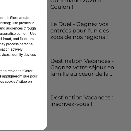
Gourmand 2026 à
Coulon !
erest: Store and/or
tising; Use profiles to
Le Duel - Gagnez vos
tand audiences through
entrées pour l'un des
personalise content; Use
zoos de nos régions !
 fraud, and fix errors;
 may process personal
mation actively
vices; Identify devices
Destination Vacances -
Gagnez votre séjour en
rtenaires dans "Gérer
famille au cœur de la...
s'appliqueront que pour
les cookies" situé en
Destination Vacances :
inscrivez-vous !