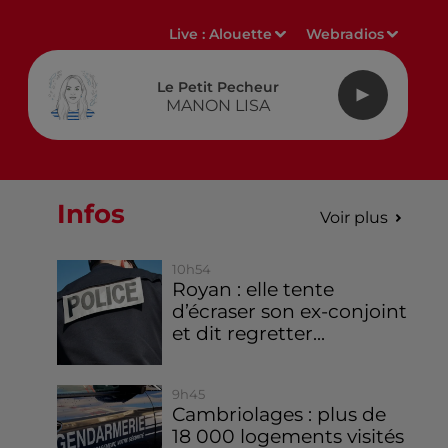
Live :
Alouette
Webradios
Le Petit Pecheur
MANON LISA
Infos
Voir plus
10h54
Royan : elle tente
d’écraser son ex-conjoint
et dit regretter...
9h45
Cambriolages : plus de
18 000 logements visités