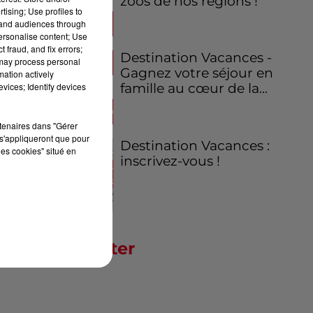
zoos de nos régions !
tising; Use profiles to
tand audiences through
personalise content; Use
 fraud, and fix errors;
Destination Vacances -
 may process personal
Gagnez votre séjour en
mation actively
vices; Identify devices
famille au cœur de la...
rtenaires dans "Gérer
s'appliqueront que pour
Destination Vacances :
les cookies" situé en
inscrivez-vous !
Newsletter