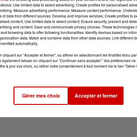
device; Use limited data to select advertising; Create profiles for personalised adver
vertising; Measure advertising performance; Measure content performance; Unders
ns of data from different sources; Develop and improve services; Create profiles to 
alised content; Use limited data to select content; Ensure security, prevent and detect
ertising and content; Save and communicate privacy choices. These technologies
and browsing data to offer following functionalities: Identify devices based on infor
eolocation data; Match and combine data from other data sources; Link different de
nsmitted automatically.
cliquant sur "Accepter et fermer", ou affiner en sélectionnant les finalités et/ou pa
 également refuser en cliquant sur "Continuer sans accepter". Vos préférences ne 
tre à jour vos choix, ou retirer votre consentement à tout moment via le lien "Gérer 
Gérer mes choix
Accepter et fermer