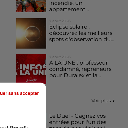
incendie, un
appartement...
7 août 2026
Éclipse solaire :
découvrez les meilleurs
spots d'observation du...
7 août 2026
À LA UNE : professeur
condamné, repreneurs
pour Duralex et la...
uer sans accepter
Jeux
Voir plus
Le Duel - Gagnez vos
entrées pour l'un des
erest: Store and/or