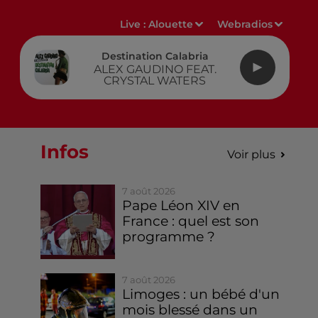
Live :
Alouette
Webradios
Destination Calabria
ALEX GAUDINO FEAT.
CRYSTAL WATERS
Infos
Voir plus
7 août 2026
Pape Léon XIV en
France : quel est son
programme ?
7 août 2026
Limoges : un bébé d'un
mois blessé dans un