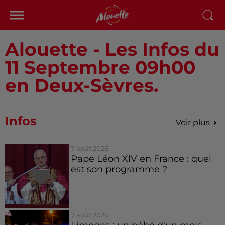
Alouette - Les Infos du
11 Septembre 09h00
en Deux-Sèvres.
Infos
Voir plus
7 août 2026
Pape Léon XIV en France : quel
est son programme ?
7 août 2026