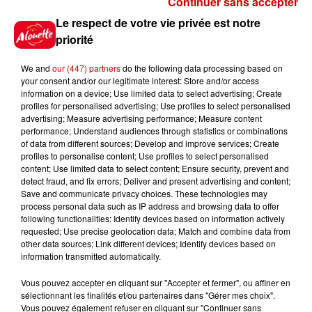
Continuer sans accepter
Gagnez vos places pour le
Le respect de votre vie privée est notre
festival Marché Gourmand 2026
priorité
à Coulon !
We and
our (447) partners
do the following data processing based on
your consent and/or our legitimate interest: Store and/or access
information on a device; Use limited data to select advertising; Create
profiles for personalised advertising; Use profiles to select personalised
Le Duel - Gagnez vos entrées
advertising; Measure advertising performance; Measure content
pour l'un des zoos de nos
performance; Understand audiences through statistics or combinations
régions !
of data from different sources; Develop and improve services; Create
profiles to personalise content; Use profiles to select personalised
content; Use limited data to select content; Ensure security, prevent and
detect fraud, and fix errors; Deliver and present advertising and content;
Save and communicate privacy choices. These technologies may
Destination Vacances - Gagnez
process personal data such as IP address and browsing data to offer
votre séjour en famille au cœur
following functionalities: Identify devices based on information actively
requested; Use precise geolocation data; Match and combine data from
de la...
other data sources; Link different devices; Identify devices based on
information transmitted automatically.
Vous pouvez accepter en cliquant sur "Accepter et fermer", ou affiner en
sélectionnant les finalités et/ou partenaires dans "Gérer mes choix".
Destination Vacances : inscrivez-
Vous pouvez également refuser en cliquant sur "Continuer sans