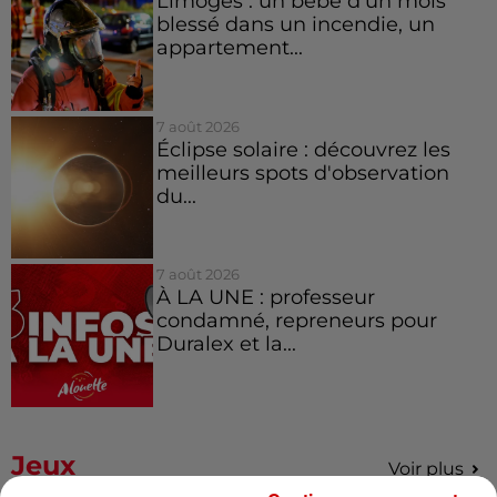
Limoges : un bébé d'un mois
blessé dans un incendie, un
appartement...
7 août 2026
Éclipse solaire : découvrez les
meilleurs spots d'observation
du...
7 août 2026
À LA UNE : professeur
condamné, repreneurs pour
Duralex et la...
Jeux
Voir plus