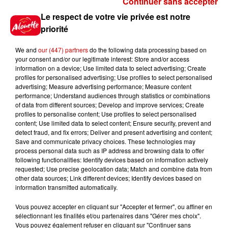
Continuer sans accepter
Gagnez vos places pour le
Le respect de votre vie privée est notre
Festival du Roi Arthur 2026 !
priorité
We and
our (447) partners
do the following data processing based on
your consent and/or our legitimate interest: Store and/or access
information on a device; Use limited data to select advertising; Create
profiles for personalised advertising; Use profiles to select personalised
Gagnez vos entrées pour le
advertising; Measure advertising performance; Measure content
Musée du Sport Automobile au
performance; Understand audiences through statistics or combinations
Mans !
of data from different sources; Develop and improve services; Create
profiles to personalise content; Use profiles to select personalised
content; Use limited data to select content; Ensure security, prevent and
detect fraud, and fix errors; Deliver and present advertising and content;
Save and communicate privacy choices. These technologies may
Alouette vous invite à
process personal data such as IP address and browsing data to offer
Futuroscope Xperiences !
following functionalities: Identify devices based on information actively
requested; Use precise geolocation data; Match and combine data from
other data sources; Link different devices; Identify devices based on
information transmitted automatically.
Vous pouvez accepter en cliquant sur "Accepter et fermer", ou affiner en
sélectionnant les finalités et/ou partenaires dans "Gérer mes choix".
Le Duel - Gagnez votre balade
Vous pouvez également refuser en cliquant sur "Continuer sans