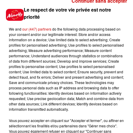
Continuer sans accepter
Gagnez vos places pour
Le respect de votre vie privée est notre
l'événement Ride the Show à
priorité
Morlaix !
We and
our (447) partners
do the following data processing based on
your consent and/or our legitimate interest: Store and/or access
information on a device; Use limited data to select advertising; Create
profiles for personalised advertising; Use profiles to select personalised
Gagnez vos places pour le
advertising; Measure advertising performance; Measure content
festival Marché Gourmand 2026
performance; Understand audiences through statistics or combinations
à Coulon !
of data from different sources; Develop and improve services; Create
profiles to personalise content; Use profiles to select personalised
content; Use limited data to select content; Ensure security, prevent and
detect fraud, and fix errors; Deliver and present advertising and content;
Save and communicate privacy choices. These technologies may
Le Duel - Gagnez vos entrées
process personal data such as IP address and browsing data to offer
pour l'un des zoos de nos
following functionalities: Identify devices based on information actively
requested; Use precise geolocation data; Match and combine data from
régions !
other data sources; Link different devices; Identify devices based on
information transmitted automatically.
Vous pouvez accepter en cliquant sur "Accepter et fermer", ou affiner en
sélectionnant les finalités et/ou partenaires dans "Gérer mes choix".
Destination Vacances - Gagnez
Vous pouvez également refuser en cliquant sur "Continuer sans