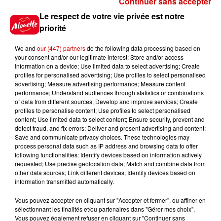
Continuer sans accepter
Gagnez vos places pour le
Le respect de votre vie privée est notre
Festival du Roi Arthur 2026 !
priorité
We and
our (447) partners
do the following data processing based on
your consent and/or our legitimate interest: Store and/or access
information on a device; Use limited data to select advertising; Create
profiles for personalised advertising; Use profiles to select personalised
Gagnez vos entrées pour le
advertising; Measure advertising performance; Measure content
Musée du Sport Automobile au
performance; Understand audiences through statistics or combinations
Mans !
of data from different sources; Develop and improve services; Create
profiles to personalise content; Use profiles to select personalised
content; Use limited data to select content; Ensure security, prevent and
detect fraud, and fix errors; Deliver and present advertising and content;
Save and communicate privacy choices. These technologies may
Alouette vous invite à
process personal data such as IP address and browsing data to offer
Futuroscope Xperiences !
following functionalities: Identify devices based on information actively
requested; Use precise geolocation data; Match and combine data from
other data sources; Link different devices; Identify devices based on
information transmitted automatically.
Vous pouvez accepter en cliquant sur "Accepter et fermer", ou affiner en
sélectionnant les finalités et/ou partenaires dans "Gérer mes choix".
Le Duel - Gagnez votre balade
Vous pouvez également refuser en cliquant sur "Continuer sans