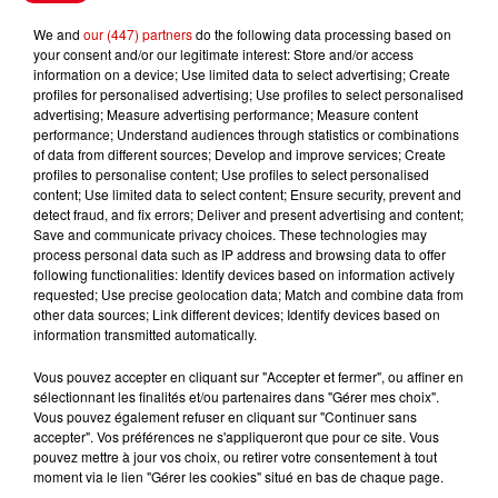
Le Duel - Gagnez vos entrées
We and
our (447) partners
do the following data processing based on
pour l'un des zoos de nos
your consent and/or our legitimate interest: Store and/or access
information on a device; Use limited data to select advertising; Create
régions !
profiles for personalised advertising; Use profiles to select personalised
advertising; Measure advertising performance; Measure content
performance; Understand audiences through statistics or combinations
of data from different sources; Develop and improve services; Create
profiles to personalise content; Use profiles to select personalised
Destination Vacances - Gagnez
content; Use limited data to select content; Ensure security, prevent and
votre séjour en famille au cœur
detect fraud, and fix errors; Deliver and present advertising and content;
de la...
Save and communicate privacy choices. These technologies may
process personal data such as IP address and browsing data to offer
following functionalities: Identify devices based on information actively
requested; Use precise geolocation data; Match and combine data from
other data sources; Link different devices; Identify devices based on
Destination Vacances : inscrivez-
information transmitted automatically.
vous !
Vous pouvez accepter en cliquant sur "Accepter et fermer", ou affiner en
sélectionnant les finalités et/ou partenaires dans "Gérer mes choix".
Vous pouvez également refuser en cliquant sur "Continuer sans
accepter". Vos préférences ne s'appliqueront que pour ce site. Vous
pouvez mettre à jour vos choix, ou retirer votre consentement à tout
moment via le lien "Gérer les cookies" situé en bas de chaque page.