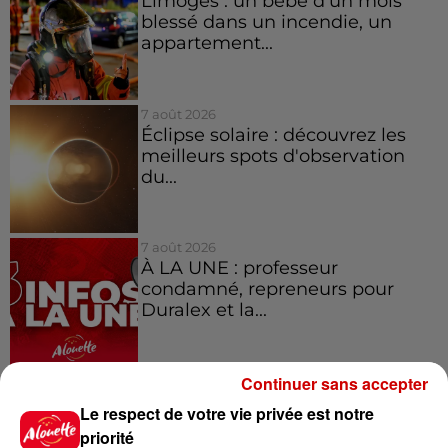
Limoges : un bébé d'un mois
blessé dans un incendie, un
appartement...
7 août 2026
Éclipse solaire : découvrez les
meilleurs spots d'observation
du...
7 août 2026
À LA UNE : professeur
condamné, repreneurs pour
Duralex et la...
Continuer sans accepter
Le respect de votre vie privée est notre
Jeux
Voir plus
priorité