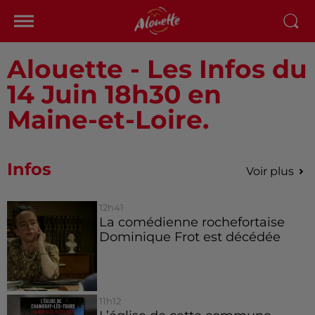
Alouette - Les Infos du
14 Juin 18h30 en
Maine-et-Loire.
Infos
Voir plus
12h41
La comédienne rochefortaise
Dominique Frot est décédée
11h12