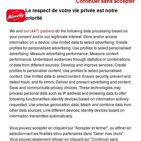
Continuer sans accepter
Gagnez vos places pour le
Le respect de votre vie privée est notre
festival Marché Gourmand 2026
priorité
à Coulon !
We and
our (447) partners
do the following data processing based on
your consent and/or our legitimate interest: Store and/or access
information on a device; Use limited data to select advertising; Create
profiles for personalised advertising; Use profiles to select personalised
Le Duel - Gagnez vos entrées
advertising; Measure advertising performance; Measure content
pour l'un des zoos de nos
performance; Understand audiences through statistics or combinations
régions !
of data from different sources; Develop and improve services; Create
profiles to personalise content; Use profiles to select personalised
content; Use limited data to select content; Ensure security, prevent and
detect fraud, and fix errors; Deliver and present advertising and content;
Save and communicate privacy choices. These technologies may
Destination Vacances - Gagnez
process personal data such as IP address and browsing data to offer
votre séjour en famille au cœur
following functionalities: Identify devices based on information actively
requested; Use precise geolocation data; Match and combine data from
de la...
other data sources; Link different devices; Identify devices based on
information transmitted automatically.
Vous pouvez accepter en cliquant sur "Accepter et fermer", ou affiner en
sélectionnant les finalités et/ou partenaires dans "Gérer mes choix".
Destination Vacances : inscrivez-
Vous pouvez également refuser en cliquant sur "Continuer sans