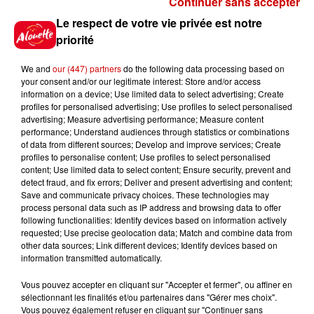
Continuer sans accepter
Gagnez vos places pour le
Le respect de votre vie privée est notre
festival Marché Gourmand 2026
priorité
à Coulon !
We and
our (447) partners
do the following data processing based on
your consent and/or our legitimate interest: Store and/or access
information on a device; Use limited data to select advertising; Create
profiles for personalised advertising; Use profiles to select personalised
Le Duel - Gagnez vos entrées
advertising; Measure advertising performance; Measure content
pour l'un des zoos de nos
performance; Understand audiences through statistics or combinations
régions !
of data from different sources; Develop and improve services; Create
profiles to personalise content; Use profiles to select personalised
content; Use limited data to select content; Ensure security, prevent and
detect fraud, and fix errors; Deliver and present advertising and content;
Save and communicate privacy choices. These technologies may
Destination Vacances - Gagnez
process personal data such as IP address and browsing data to offer
votre séjour en famille au cœur
following functionalities: Identify devices based on information actively
requested; Use precise geolocation data; Match and combine data from
de la...
other data sources; Link different devices; Identify devices based on
information transmitted automatically.
Vous pouvez accepter en cliquant sur "Accepter et fermer", ou affiner en
sélectionnant les finalités et/ou partenaires dans "Gérer mes choix".
Destination Vacances : inscrivez-
Vous pouvez également refuser en cliquant sur "Continuer sans