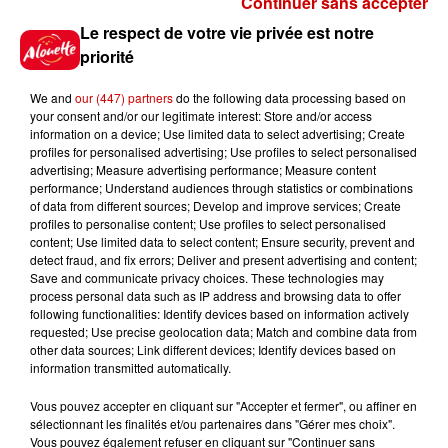
Continuer sans accepter
Gagnez vos places pour le
Le respect de votre vie privée est notre
Festival du Roi Arthur 2026 !
priorité
We and
our (447) partners
do the following data processing based on
your consent and/or our legitimate interest: Store and/or access
information on a device; Use limited data to select advertising; Create
profiles for personalised advertising; Use profiles to select personalised
Gagnez vos entrées pour le
advertising; Measure advertising performance; Measure content
Musée du Sport Automobile au
performance; Understand audiences through statistics or combinations
Mans !
of data from different sources; Develop and improve services; Create
profiles to personalise content; Use profiles to select personalised
content; Use limited data to select content; Ensure security, prevent and
detect fraud, and fix errors; Deliver and present advertising and content;
Save and communicate privacy choices. These technologies may
Alouette vous invite à
process personal data such as IP address and browsing data to offer
Futuroscope Xperiences !
following functionalities: Identify devices based on information actively
requested; Use precise geolocation data; Match and combine data from
other data sources; Link different devices; Identify devices based on
information transmitted automatically.
Vous pouvez accepter en cliquant sur "Accepter et fermer", ou affiner en
sélectionnant les finalités et/ou partenaires dans "Gérer mes choix".
Le Duel - Gagnez votre balade
Vous pouvez également refuser en cliquant sur "Continuer sans