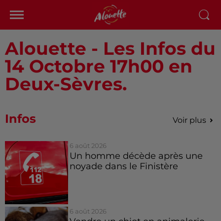
Alouette - Les Infos du
14 Octobre 17h00 en
Deux-Sèvres.
Infos
Voir plus
6 août 2026
Un homme décède après une
noyade dans le Finistère
6 août 2026