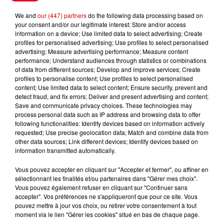
Le Duel - Gagnez vos entrées
We and
our (447) partners
do the following data processing based on
pour l'un des zoos de nos
your consent and/or our legitimate interest: Store and/or access
information on a device; Use limited data to select advertising; Create
régions !
profiles for personalised advertising; Use profiles to select personalised
advertising; Measure advertising performance; Measure content
performance; Understand audiences through statistics or combinations
of data from different sources; Develop and improve services; Create
profiles to personalise content; Use profiles to select personalised
Destination Vacances - Gagnez
content; Use limited data to select content; Ensure security, prevent and
votre séjour en famille au cœur
detect fraud, and fix errors; Deliver and present advertising and content;
de la...
Save and communicate privacy choices. These technologies may
process personal data such as IP address and browsing data to offer
following functionalities: Identify devices based on information actively
requested; Use precise geolocation data; Match and combine data from
other data sources; Link different devices; Identify devices based on
Destination Vacances : inscrivez-
information transmitted automatically.
vous !
Vous pouvez accepter en cliquant sur "Accepter et fermer", ou affiner en
sélectionnant les finalités et/ou partenaires dans "Gérer mes choix".
Vous pouvez également refuser en cliquant sur "Continuer sans
accepter". Vos préférences ne s'appliqueront que pour ce site. Vous
pouvez mettre à jour vos choix, ou retirer votre consentement à tout
moment via le lien "Gérer les cookies" situé en bas de chaque page.