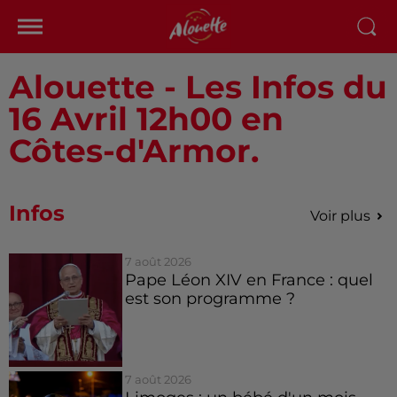
Alouette - Les Infos du
16 Avril 12h00 en
Côtes-d'Armor.
Infos
Voir plus
7 août 2026
Pape Léon XIV en France : quel
est son programme ?
7 août 2026