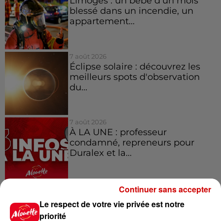
Limoges : un bébé d'un mois
blessé dans un incendie, un
appartement...
7 août 2026
Éclipse solaire : découvrez les
meilleurs spots d'observation
du...
7 août 2026
À LA UNE : professeur
condamné, repreneurs pour
Duralex et la...
Continuer sans accepter
Le respect de votre vie privée est notre
Jeux
Voir plus
priorité