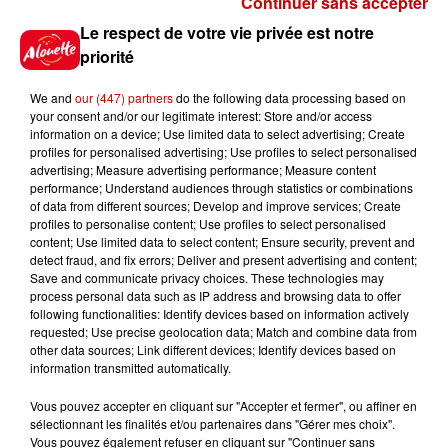
Continuer sans accepter
Gagnez vos places pour le
Le respect de votre vie privée est notre
Festival du Roi Arthur 2026 !
priorité
We and
our (447) partners
do the following data processing based on
your consent and/or our legitimate interest: Store and/or access
information on a device; Use limited data to select advertising; Create
profiles for personalised advertising; Use profiles to select personalised
Gagnez vos entrées pour le
advertising; Measure advertising performance; Measure content
Musée du Sport Automobile au
performance; Understand audiences through statistics or combinations
Mans !
of data from different sources; Develop and improve services; Create
profiles to personalise content; Use profiles to select personalised
content; Use limited data to select content; Ensure security, prevent and
detect fraud, and fix errors; Deliver and present advertising and content;
Save and communicate privacy choices. These technologies may
Alouette vous invite à
process personal data such as IP address and browsing data to offer
Futuroscope Xperiences !
following functionalities: Identify devices based on information actively
requested; Use precise geolocation data; Match and combine data from
other data sources; Link different devices; Identify devices based on
information transmitted automatically.
Vous pouvez accepter en cliquant sur "Accepter et fermer", ou affiner en
sélectionnant les finalités et/ou partenaires dans "Gérer mes choix".
Le Duel - Gagnez votre balade
Vous pouvez également refuser en cliquant sur "Continuer sans