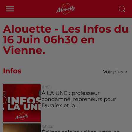
Alouette - Les Infos du
16 Juin 06h30 en
Vienne.
Infos
Voir plus
11h51
À LA UNE : professeur
condamné, repreneurs pour
Duralex et la...
15h02