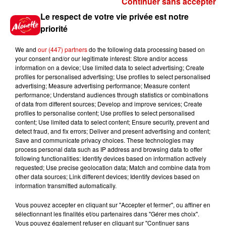
Continuer sans accepter
Gagnez vos places pour le
Le respect de votre vie privée est notre
Festival du Roi Arthur 2026 !
priorité
We and
our (447) partners
do the following data processing based on
your consent and/or our legitimate interest: Store and/or access
information on a device; Use limited data to select advertising; Create
profiles for personalised advertising; Use profiles to select personalised
Gagnez vos entrées pour le
advertising; Measure advertising performance; Measure content
Musée du Sport Automobile au
performance; Understand audiences through statistics or combinations
Mans !
of data from different sources; Develop and improve services; Create
profiles to personalise content; Use profiles to select personalised
content; Use limited data to select content; Ensure security, prevent and
detect fraud, and fix errors; Deliver and present advertising and content;
Save and communicate privacy choices. These technologies may
Alouette vous invite à
process personal data such as IP address and browsing data to offer
Futuroscope Xperiences !
following functionalities: Identify devices based on information actively
requested; Use precise geolocation data; Match and combine data from
other data sources; Link different devices; Identify devices based on
information transmitted automatically.
Vous pouvez accepter en cliquant sur "Accepter et fermer", ou affiner en
sélectionnant les finalités et/ou partenaires dans "Gérer mes choix".
Le Duel - Gagnez votre balade
Vous pouvez également refuser en cliquant sur "Continuer sans