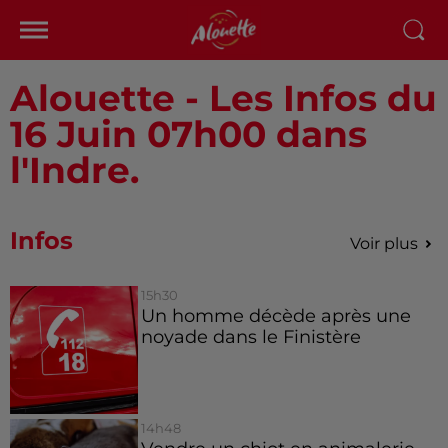
Alouette - Les Infos du
16 Juin 07h00 dans
l'Indre.
Infos
Voir plus
15h30
Un homme décède après une
noyade dans le Finistère
14h48