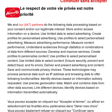
Continuer sans accepter
Gagnez vos places pour
Le respect de votre vie privée est notre
l'événement Ride the Show à
priorité
Morlaix !
We and
our (447) partners
do the following data processing based on
your consent and/or our legitimate interest: Store and/or access
information on a device; Use limited data to select advertising; Create
profiles for personalised advertising; Use profiles to select personalised
Gagnez vos places pour le
advertising; Measure advertising performance; Measure content
festival Marché Gourmand 2026
performance; Understand audiences through statistics or combinations
à Coulon !
of data from different sources; Develop and improve services; Create
profiles to personalise content; Use profiles to select personalised
content; Use limited data to select content; Ensure security, prevent and
detect fraud, and fix errors; Deliver and present advertising and content;
Save and communicate privacy choices. These technologies may
Le Duel - Gagnez vos entrées
process personal data such as IP address and browsing data to offer
pour l'un des zoos de nos
following functionalities: Identify devices based on information actively
requested; Use precise geolocation data; Match and combine data from
régions !
other data sources; Link different devices; Identify devices based on
information transmitted automatically.
Vous pouvez accepter en cliquant sur "Accepter et fermer", ou affiner en
sélectionnant les finalités et/ou partenaires dans "Gérer mes choix".
Destination Vacances - Gagnez
Vous pouvez également refuser en cliquant sur "Continuer sans