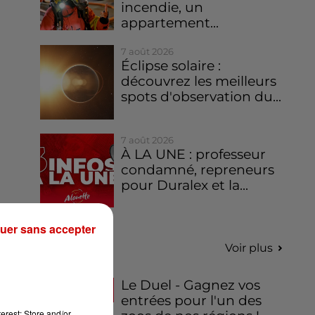
incendie, un
appartement...
7 août 2026
Éclipse solaire :
découvrez les meilleurs
spots d'observation du...
7 août 2026
À LA UNE : professeur
condamné, repreneurs
pour Duralex et la...
uer sans accepter
Jeux
Voir plus
Le Duel - Gagnez vos
entrées pour l'un des
erest: Store and/or