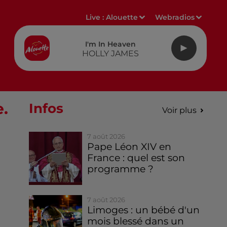
Live :
Alouette
Webradios
I'm In Heaven
HOLLY JAMES
e.
Infos
Voir plus
7 août 2026
Pape Léon XIV en
France : quel est son
programme ?
7 août 2026
Limoges : un bébé d'un
mois blessé dans un