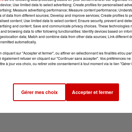
device; Use limited data to select advertising; Create profiles for personalised adver
vertising; Measure advertising performance; Measure content performance; Unders
ns of data from different sources; Develop and improve services; Create profiles to 
alised content; Use limited data to select content; Ensure security, prevent and detect
ertising and content; Save and communicate privacy choices. These technologies
and browsing data to offer following functionalities: Identify devices based on infor
eolocation data; Match and combine data from other data sources; Link different de
nsmitted automatically.
cliquant sur "Accepter et fermer", ou affiner en sélectionnant les finalités et/ou pa
 également refuser en cliquant sur "Continuer sans accepter". Vos préférences ne 
tre à jour vos choix, ou retirer votre consentement à tout moment via le lien "Gérer 
Gérer mes choix
Accepter et fermer