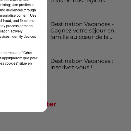
zoos de nos régions !
tising; Use profiles to
tand audiences through
personalise content; Use
 fraud, and fix errors;
Destination Vacances -
 may process personal
Gagnez votre séjour en
mation actively
vices; Identify devices
famille au cœur de la...
rtenaires dans "Gérer
s'appliqueront que pour
Destination Vacances :
les cookies" situé en
inscrivez-vous !
Newsletter