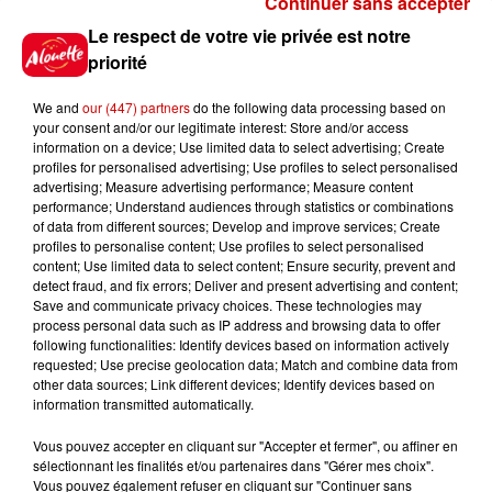
Continuer sans accepter
Gagnez vos places pour le
Le respect de votre vie privée est notre
Festival du Roi Arthur 2026 !
priorité
We and
our (447) partners
do the following data processing based on
your consent and/or our legitimate interest: Store and/or access
information on a device; Use limited data to select advertising; Create
profiles for personalised advertising; Use profiles to select personalised
Gagnez vos entrées pour le
advertising; Measure advertising performance; Measure content
Musée du Sport Automobile au
performance; Understand audiences through statistics or combinations
Mans !
of data from different sources; Develop and improve services; Create
profiles to personalise content; Use profiles to select personalised
content; Use limited data to select content; Ensure security, prevent and
detect fraud, and fix errors; Deliver and present advertising and content;
Save and communicate privacy choices. These technologies may
Alouette vous invite à
process personal data such as IP address and browsing data to offer
Futuroscope Xperiences !
following functionalities: Identify devices based on information actively
requested; Use precise geolocation data; Match and combine data from
other data sources; Link different devices; Identify devices based on
information transmitted automatically.
Vous pouvez accepter en cliquant sur "Accepter et fermer", ou affiner en
sélectionnant les finalités et/ou partenaires dans "Gérer mes choix".
Le Duel - Gagnez votre balade
Vous pouvez également refuser en cliquant sur "Continuer sans