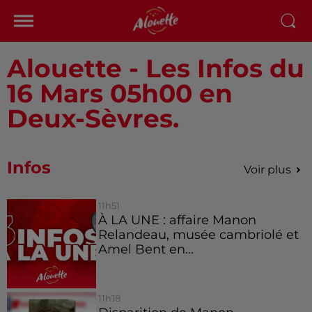
Alouette - Les Infos du
16 Mars 05h00 en
Deux-Sèvres.
Infos
Voir plus
11h51
À LA UNE : affaire Manon
Relandeau, musée cambriolé et
Amel Bent en...
11h18