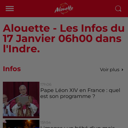
Alouette - Les Infos du
17 Janvier 06h00 dans
l'Indre.
Infos
Voir plus
17h06
Pape Léon XIV en France : quel
est son programme ?
15h54