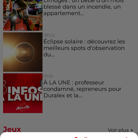
Limoges : un bébé d'un mois
blessé dans un incendie, un
appartement...
15h02
Éclipse solaire : découvrez les
meilleurs spots d'observation
du...
11h51
À LA UNE : professeur
condamné, repreneurs pour
Duralex et la...
Jeux
Voir plus