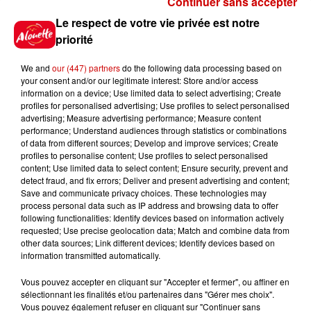
Continuer sans accepter
Gagnez vos places pour le
Le respect de votre vie privée est notre
Festival du Roi Arthur 2026 !
priorité
We and
our (447) partners
do the following data processing based on
your consent and/or our legitimate interest: Store and/or access
information on a device; Use limited data to select advertising; Create
profiles for personalised advertising; Use profiles to select personalised
Gagnez vos entrées pour le
advertising; Measure advertising performance; Measure content
Musée du Sport Automobile au
performance; Understand audiences through statistics or combinations
Mans !
of data from different sources; Develop and improve services; Create
profiles to personalise content; Use profiles to select personalised
content; Use limited data to select content; Ensure security, prevent and
detect fraud, and fix errors; Deliver and present advertising and content;
Save and communicate privacy choices. These technologies may
Alouette vous invite à
process personal data such as IP address and browsing data to offer
Futuroscope Xperiences !
following functionalities: Identify devices based on information actively
requested; Use precise geolocation data; Match and combine data from
other data sources; Link different devices; Identify devices based on
information transmitted automatically.
Vous pouvez accepter en cliquant sur "Accepter et fermer", ou affiner en
sélectionnant les finalités et/ou partenaires dans "Gérer mes choix".
Le Duel - Gagnez votre balade
Vous pouvez également refuser en cliquant sur "Continuer sans