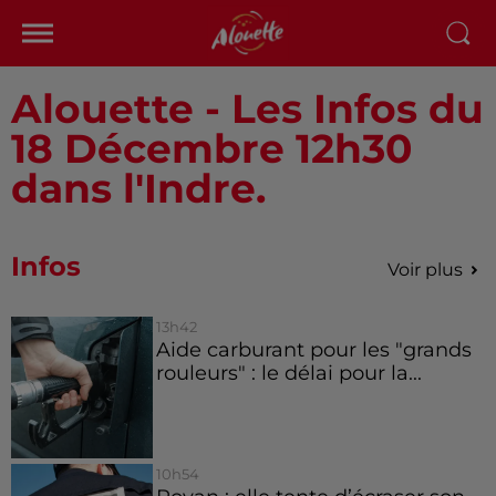
Alouette - Les Infos du
18 Décembre 12h30
dans l'Indre.
Infos
Voir plus
13h42
Aide carburant pour les "grands
rouleurs" : le délai pour la...
10h54