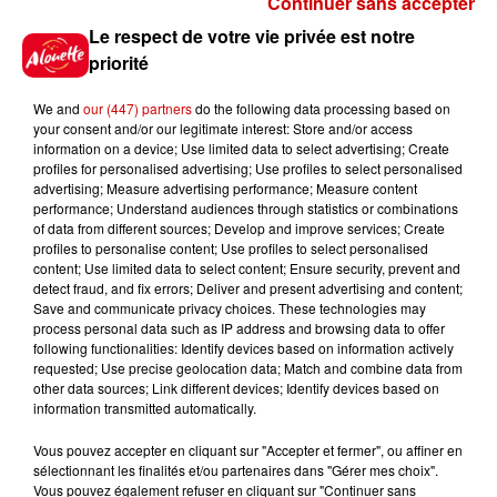
Continuer sans accepter
Gagnez vos places pour le
Le respect de votre vie privée est notre
festival Marché Gourmand 2026
priorité
à Coulon !
We and
our (447) partners
do the following data processing based on
your consent and/or our legitimate interest: Store and/or access
information on a device; Use limited data to select advertising; Create
profiles for personalised advertising; Use profiles to select personalised
Le Duel - Gagnez vos entrées
advertising; Measure advertising performance; Measure content
pour l'un des zoos de nos
performance; Understand audiences through statistics or combinations
régions !
of data from different sources; Develop and improve services; Create
profiles to personalise content; Use profiles to select personalised
content; Use limited data to select content; Ensure security, prevent and
detect fraud, and fix errors; Deliver and present advertising and content;
Save and communicate privacy choices. These technologies may
Destination Vacances - Gagnez
process personal data such as IP address and browsing data to offer
votre séjour en famille au cœur
following functionalities: Identify devices based on information actively
requested; Use precise geolocation data; Match and combine data from
de la...
other data sources; Link different devices; Identify devices based on
information transmitted automatically.
Vous pouvez accepter en cliquant sur "Accepter et fermer", ou affiner en
sélectionnant les finalités et/ou partenaires dans "Gérer mes choix".
Destination Vacances : inscrivez-
Vous pouvez également refuser en cliquant sur "Continuer sans