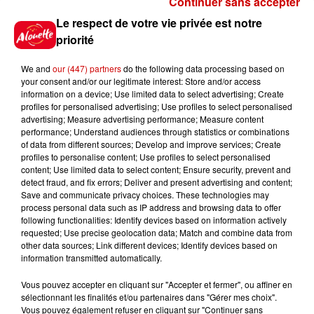
Continuer sans accepter
Gagnez vos places pour
Le respect de votre vie privée est notre
l'événement Ride the Show à
priorité
Morlaix !
We and
our (447) partners
do the following data processing based on
your consent and/or our legitimate interest: Store and/or access
information on a device; Use limited data to select advertising; Create
profiles for personalised advertising; Use profiles to select personalised
Gagnez vos places pour le
advertising; Measure advertising performance; Measure content
festival Marché Gourmand 2026
performance; Understand audiences through statistics or combinations
à Coulon !
of data from different sources; Develop and improve services; Create
profiles to personalise content; Use profiles to select personalised
content; Use limited data to select content; Ensure security, prevent and
detect fraud, and fix errors; Deliver and present advertising and content;
Save and communicate privacy choices. These technologies may
Le Duel - Gagnez vos entrées
process personal data such as IP address and browsing data to offer
pour l'un des zoos de nos
following functionalities: Identify devices based on information actively
requested; Use precise geolocation data; Match and combine data from
régions !
other data sources; Link different devices; Identify devices based on
information transmitted automatically.
Vous pouvez accepter en cliquant sur "Accepter et fermer", ou affiner en
sélectionnant les finalités et/ou partenaires dans "Gérer mes choix".
Destination Vacances - Gagnez
Vous pouvez également refuser en cliquant sur "Continuer sans