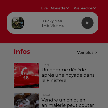
Live :
Alouette
Webradios
Lucky Man
THE VERVE
Infos
Voir plus
15h30
Un homme décède
après une noyade dans
le Finistère
14h48
Vendre un chiot en
animalerie peut coûter