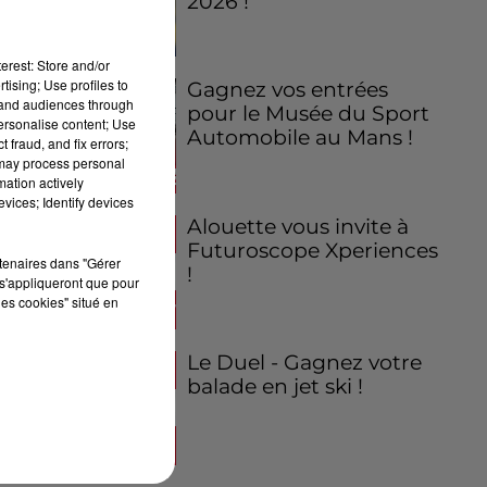
2026 !
erest: Store and/or
tising; Use profiles to
Gagnez vos entrées
tand audiences through
pour le Musée du Sport
personalise content; Use
Automobile au Mans !
 fraud, and fix errors;
 may process personal
mation actively
vices; Identify devices
Alouette vous invite à
Futuroscope Xperiences
rtenaires dans "Gérer
!
s'appliqueront que pour
les cookies" situé en
Le Duel - Gagnez votre
balade en jet ski !