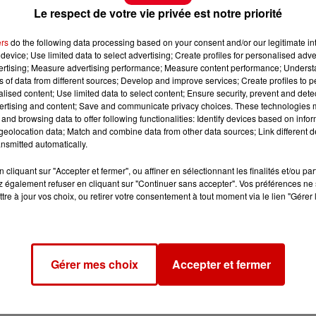
Le respect de votre vie privée est notre priorité
ers
do the following data processing based on your consent and/or our legitimate int
device; Use limited data to select advertising; Create profiles for personalised adver
vertising; Measure advertising performance; Measure content performance; Unders
ns of data from different sources; Develop and improve services; Create profiles to 
alised content; Use limited data to select content; Ensure security, prevent and detect
ertising and content; Save and communicate privacy choices. These technologies
and browsing data to offer following functionalities: Identify devices based on infor
eolocation data; Match and combine data from other data sources; Link different de
nsmitted automatically.
cliquant sur "Accepter et fermer", ou affiner en sélectionnant les finalités et/ou pa
 également refuser en cliquant sur "Continuer sans accepter". Vos préférences ne 
tre à jour vos choix, ou retirer votre consentement à tout moment via le lien "Gérer 
Gérer mes choix
Accepter et fermer