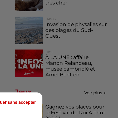
très cher
14h03
Invasion de physalies sur
des plages du Sud-
Ouest
11h51
À LA UNE : affaire
Manon Relandeau,
musée cambriolé et
Amel Bent en...
Jeux
Voir plus
uer sans accepter
Gagnez vos places pour
le Festival du Roi Arthur