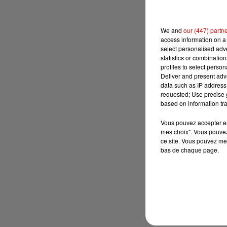
We and
our (447) partn
access information on a 
select personalised ad
statistics or combinatio
profiles to select person
Deliver and present adv
data such as IP address 
requested; Use precise g
based on information tra
Vous pouvez accepter en 
mes choix". Vous pouvez
ce site. Vous pouvez met
bas de chaque page.