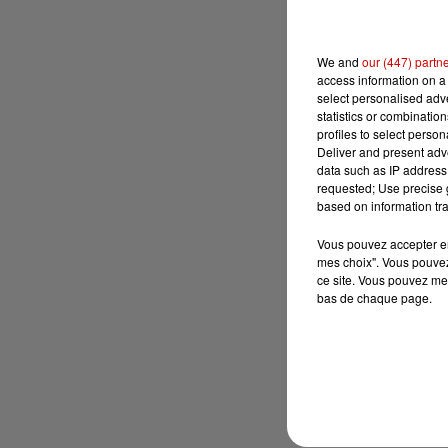
We and
our (447) partn
access information on a 
select personalised ad
statistics or combinatio
profiles to select person
Deliver and present adv
data such as IP address 
requested; Use precise g
based on information tra
Vous pouvez accepter en 
mes choix". Vous pouvez
ce site. Vous pouvez met
bas de chaque page.