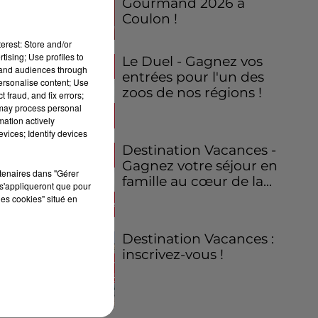
Gourmand 2026 à
Coulon !
erest: Store and/or
tising; Use profiles to
Le Duel - Gagnez vos
tand audiences through
entrées pour l'un des
personalise content; Use
zoos de nos régions !
 fraud, and fix errors;
 may process personal
mation actively
vices; Identify devices
Destination Vacances -
Gagnez votre séjour en
rtenaires dans "Gérer
famille au cœur de la...
s'appliqueront que pour
les cookies" situé en
Destination Vacances :
inscrivez-vous !