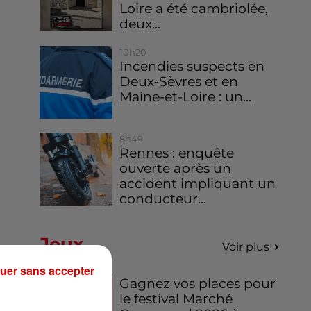
Loire a été cambriolée,
deux...
10h20
Incendies suspects en
Deux-Sèvres et en
Maine-et-Loire : un...
8h49
Rennes : enquête
ouverte après un
accident impliquant un
conducteur...
Jeux
Voir plus
uer sans accepter
Gagnez vos places pour
le festival Marché