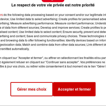
Le respect de votre vie privée est notre priorité
ers
do the following data processing based on your consent and/or our legitimate int
device; Use limited data to select advertising; Create profiles for personalised adver
vertising; Measure advertising performance; Measure content performance; Unders
ns of data from different sources; Develop and improve services; Create profiles to 
alised content; Use limited data to select content; Ensure security, prevent and detect
ertising and content; Save and communicate privacy choices. These technologies
and browsing data to offer following functionalities: Identify devices based on infor
eolocation data; Match and combine data from other data sources; Link different de
nsmitted automatically.
cliquant sur "Accepter et fermer", ou affiner en sélectionnant les finalités et/ou pa
 également refuser en cliquant sur "Continuer sans accepter". Vos préférences ne 
tre à jour vos choix, ou retirer votre consentement à tout moment via le lien "Gérer 
Gérer mes choix
Accepter et fermer