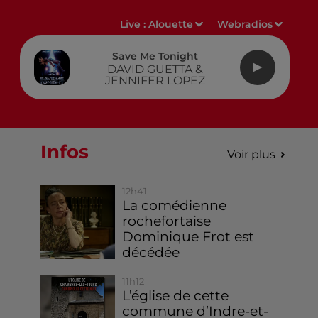
Live :
Alouette
Webradios
Save Me Tonight
DAVID GUETTA &
JENNIFER LOPEZ
Infos
Voir plus
12h41
La comédienne
rochefortaise
Dominique Frot est
décédée
11h12
L’église de cette
commune d’Indre-et-