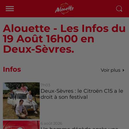
Alouette - Les Infos du
19 Août 16h00 en
Deux-Sèvres.
Infos
Voir plus
7h03
Deux-Sèvres : le Citroën C15 a le
droit à son festival
6 août 2026