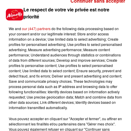
Continuer sans accepter
Gagnez vos places pour le
Le respect de votre vie privée est notre
Festival du Roi Arthur 2026 !
priorité
We and
our (447) partners
do the following data processing based on
your consent and/or our legitimate interest: Store and/or access
information on a device; Use limited data to select advertising; Create
profiles for personalised advertising; Use profiles to select personalised
Gagnez vos entrées pour le
advertising; Measure advertising performance; Measure content
Musée du Sport Automobile au
performance; Understand audiences through statistics or combinations
Mans !
of data from different sources; Develop and improve services; Create
profiles to personalise content; Use profiles to select personalised
content; Use limited data to select content; Ensure security, prevent and
detect fraud, and fix errors; Deliver and present advertising and content;
Save and communicate privacy choices. These technologies may
Alouette vous invite à
process personal data such as IP address and browsing data to offer
Futuroscope Xperiences !
following functionalities: Identify devices based on information actively
requested; Use precise geolocation data; Match and combine data from
other data sources; Link different devices; Identify devices based on
information transmitted automatically.
Vous pouvez accepter en cliquant sur "Accepter et fermer", ou affiner en
sélectionnant les finalités et/ou partenaires dans "Gérer mes choix".
Le Duel - Gagnez votre balade
Vous pouvez également refuser en cliquant sur "Continuer sans