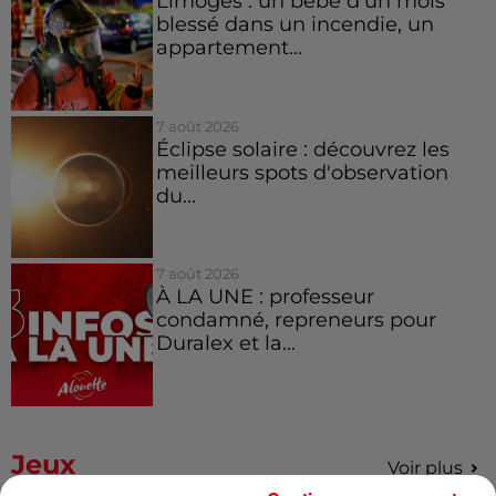
Limoges : un bébé d'un mois
blessé dans un incendie, un
appartement...
7 août 2026
Éclipse solaire : découvrez les
meilleurs spots d'observation
du...
7 août 2026
À LA UNE : professeur
condamné, repreneurs pour
Duralex et la...
Jeux
Voir plus