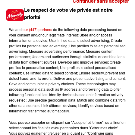
Continuer sans accepter
Gagnez vos places pour le
Le respect de votre vie privée est notre
festival Marché Gourmand 2026
priorité
à Coulon !
We and
our (447) partners
do the following data processing based on
your consent and/or our legitimate interest: Store and/or access
information on a device; Use limited data to select advertising; Create
profiles for personalised advertising; Use profiles to select personalised
Le Duel - Gagnez vos entrées
advertising; Measure advertising performance; Measure content
pour l'un des zoos de nos
performance; Understand audiences through statistics or combinations
régions !
of data from different sources; Develop and improve services; Create
profiles to personalise content; Use profiles to select personalised
content; Use limited data to select content; Ensure security, prevent and
detect fraud, and fix errors; Deliver and present advertising and content;
Save and communicate privacy choices. These technologies may
Destination Vacances - Gagnez
process personal data such as IP address and browsing data to offer
votre séjour en famille au cœur
following functionalities: Identify devices based on information actively
requested; Use precise geolocation data; Match and combine data from
de la...
other data sources; Link different devices; Identify devices based on
information transmitted automatically.
Vous pouvez accepter en cliquant sur "Accepter et fermer", ou affiner en
sélectionnant les finalités et/ou partenaires dans "Gérer mes choix".
Destination Vacances : inscrivez-
Vous pouvez également refuser en cliquant sur "Continuer sans