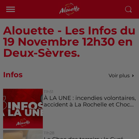
Alouette - Les Infos du
19 Novembre 12h30 en
Deux-Sèvres.
Infos
Voir plus
11h51
À LA UNE : incendies volontaires,
accident à La Rochelle et Choc...
11h28