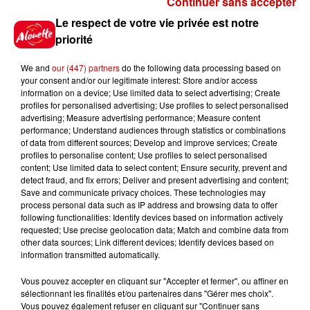
Continuer sans accepter
Gagnez vos places pour
Le respect de votre vie privée est notre
l'événement Ride the Show à
priorité
Morlaix !
We and
our (447) partners
do the following data processing based on
your consent and/or our legitimate interest: Store and/or access
information on a device; Use limited data to select advertising; Create
profiles for personalised advertising; Use profiles to select personalised
Gagnez vos places pour le
advertising; Measure advertising performance; Measure content
festival Marché Gourmand 2026
performance; Understand audiences through statistics or combinations
à Coulon !
of data from different sources; Develop and improve services; Create
profiles to personalise content; Use profiles to select personalised
content; Use limited data to select content; Ensure security, prevent and
detect fraud, and fix errors; Deliver and present advertising and content;
Save and communicate privacy choices. These technologies may
Le Duel - Gagnez vos entrées
process personal data such as IP address and browsing data to offer
pour le parc animalier de votre
following functionalities: Identify devices based on information actively
requested; Use precise geolocation data; Match and combine data from
choix !
other data sources; Link different devices; Identify devices based on
information transmitted automatically.
Vous pouvez accepter en cliquant sur "Accepter et fermer", ou affiner en
sélectionnant les finalités et/ou partenaires dans "Gérer mes choix".
Destination Vacances - Gagnez
Vous pouvez également refuser en cliquant sur "Continuer sans