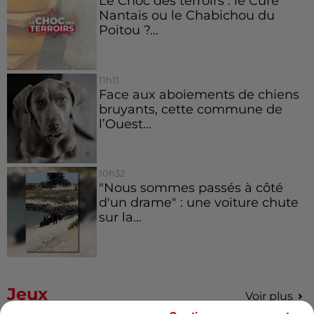
Le Choc des terroirs : le Curé
Nantais ou le Chabichou du
Poitou ?...
11h11
Face aux aboiements de chiens
bruyants, cette commune de
l’Ouest...
10h32
"Nous sommes passés à côté
d'un drame" : une voiture chute
sur la...
Jeux
Voir plus