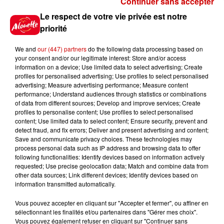
Continuer sans accepter
Gagnez vos places pour le
Le respect de votre vie privée est notre
Festival du Roi Arthur 2026 !
priorité
We and
our (447) partners
do the following data processing based on
your consent and/or our legitimate interest: Store and/or access
information on a device; Use limited data to select advertising; Create
profiles for personalised advertising; Use profiles to select personalised
Gagnez vos entrées pour le
advertising; Measure advertising performance; Measure content
Musée du Sport Automobile au
performance; Understand audiences through statistics or combinations
Mans !
of data from different sources; Develop and improve services; Create
profiles to personalise content; Use profiles to select personalised
content; Use limited data to select content; Ensure security, prevent and
detect fraud, and fix errors; Deliver and present advertising and content;
Save and communicate privacy choices. These technologies may
Alouette vous invite à
process personal data such as IP address and browsing data to offer
Futuroscope Xperiences !
following functionalities: Identify devices based on information actively
requested; Use precise geolocation data; Match and combine data from
other data sources; Link different devices; Identify devices based on
information transmitted automatically.
Vous pouvez accepter en cliquant sur "Accepter et fermer", ou affiner en
sélectionnant les finalités et/ou partenaires dans "Gérer mes choix".
Le Duel - Gagnez votre balade
Vous pouvez également refuser en cliquant sur "Continuer sans