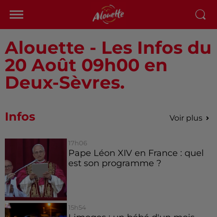
Alouette - Les Infos du
20 Août 09h00 en
Deux-Sèvres.
Infos
Voir plus
17h06
Pape Léon XIV en France : quel
est son programme ?
15h54