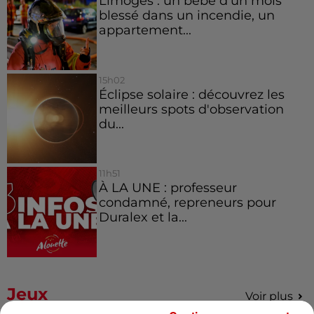
Limoges : un bébé d'un mois
blessé dans un incendie, un
appartement...
15h02
Éclipse solaire : découvrez les
meilleurs spots d'observation
du...
11h51
À LA UNE : professeur
condamné, repreneurs pour
Duralex et la...
Jeux
Voir plus