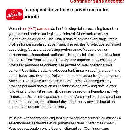
Continuer sans accepter
Gagnez vos places pour le
Le respect de votre vie privée est notre
Festival du Roi Arthur 2026 !
priorité
We and
our (447) partners
do the following data processing based on
your consent and/or our legitimate interest: Store and/or access
information on a device; Use limited data to select advertising; Create
profiles for personalised advertising; Use profiles to select personalised
Gagnez vos entrées pour le
advertising; Measure advertising performance; Measure content
Musée du Sport Automobile au
performance; Understand audiences through statistics or combinations
Mans !
of data from different sources; Develop and improve services; Create
profiles to personalise content; Use profiles to select personalised
content; Use limited data to select content; Ensure security, prevent and
detect fraud, and fix errors; Deliver and present advertising and content;
Save and communicate privacy choices. These technologies may
Alouette vous invite à
process personal data such as IP address and browsing data to offer
Futuroscope Xperiences !
following functionalities: Identify devices based on information actively
requested; Use precise geolocation data; Match and combine data from
other data sources; Link different devices; Identify devices based on
information transmitted automatically.
Vous pouvez accepter en cliquant sur "Accepter et fermer", ou affiner en
sélectionnant les finalités et/ou partenaires dans "Gérer mes choix".
Le Duel - Gagnez votre balade
Vous pouvez également refuser en cliquant sur "Continuer sans