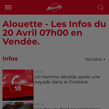
Alouette - Les Infos du
20 Avril 07h00 en
Vendée.
Infos
Voir plus
15h30
Un homme décède après une
noyade dans le Finistère
14h48