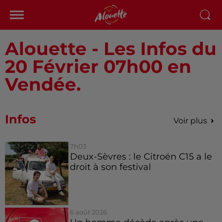
Alouette - Les Infos du
20 Février 07h00 en
Vendée.
Infos
Voir plus
7h03
Deux-Sèvres : le Citroën C15 a le
droit à son festival
6 août 2026