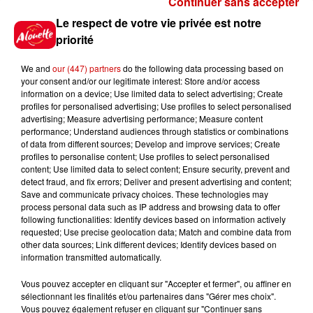
Continuer sans accepter
Gagnez vos places pour le
Le respect de votre vie privée est notre
Festival du Roi Arthur 2026 !
priorité
We and
our (447) partners
do the following data processing based on
your consent and/or our legitimate interest: Store and/or access
information on a device; Use limited data to select advertising; Create
profiles for personalised advertising; Use profiles to select personalised
Gagnez vos entrées pour le
advertising; Measure advertising performance; Measure content
Musée du Sport Automobile au
performance; Understand audiences through statistics or combinations
Mans !
of data from different sources; Develop and improve services; Create
profiles to personalise content; Use profiles to select personalised
content; Use limited data to select content; Ensure security, prevent and
detect fraud, and fix errors; Deliver and present advertising and content;
Save and communicate privacy choices. These technologies may
Alouette vous invite à
process personal data such as IP address and browsing data to offer
Futuroscope Xperiences !
following functionalities: Identify devices based on information actively
requested; Use precise geolocation data; Match and combine data from
other data sources; Link different devices; Identify devices based on
information transmitted automatically.
Vous pouvez accepter en cliquant sur "Accepter et fermer", ou affiner en
sélectionnant les finalités et/ou partenaires dans "Gérer mes choix".
Le Duel - Gagnez votre balade
Vous pouvez également refuser en cliquant sur "Continuer sans