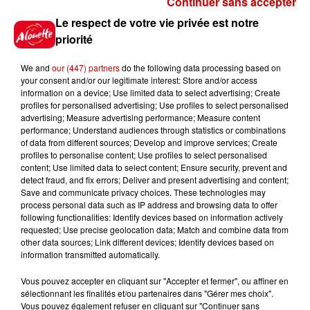
Continuer sans accepter
Gagnez vos places pour le
Le respect de votre vie privée est notre
festival Marché Gourmand 2026
priorité
à Coulon !
We and
our (447) partners
do the following data processing based on
your consent and/or our legitimate interest: Store and/or access
information on a device; Use limited data to select advertising; Create
profiles for personalised advertising; Use profiles to select personalised
Le Duel - Gagnez vos entrées
advertising; Measure advertising performance; Measure content
pour l'un des zoos de nos
performance; Understand audiences through statistics or combinations
régions !
of data from different sources; Develop and improve services; Create
profiles to personalise content; Use profiles to select personalised
content; Use limited data to select content; Ensure security, prevent and
detect fraud, and fix errors; Deliver and present advertising and content;
Save and communicate privacy choices. These technologies may
Destination Vacances - Gagnez
process personal data such as IP address and browsing data to offer
votre séjour en famille au cœur
following functionalities: Identify devices based on information actively
requested; Use precise geolocation data; Match and combine data from
de la...
other data sources; Link different devices; Identify devices based on
information transmitted automatically.
Vous pouvez accepter en cliquant sur "Accepter et fermer", ou affiner en
sélectionnant les finalités et/ou partenaires dans "Gérer mes choix".
Destination Vacances : inscrivez-
Vous pouvez également refuser en cliquant sur "Continuer sans