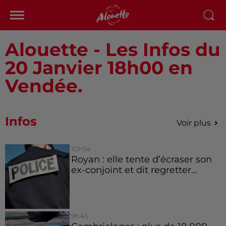
Alouette - Les Infos du
20 Janvier 18h00 en
Vendée.
Infos
Voir plus
10h54
Royan : elle tente d’écraser son
ex-conjoint et dit regretter...
9h45