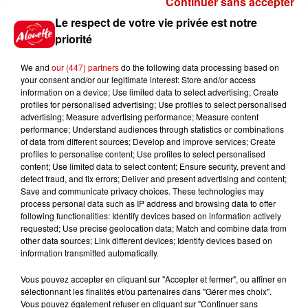
Continuer sans accepter
Gagnez vos places pour le
Le respect de votre vie privée est notre
festival Marché Gourmand 2026
priorité
à Coulon !
We and
our (447) partners
do the following data processing based on
your consent and/or our legitimate interest: Store and/or access
information on a device; Use limited data to select advertising; Create
profiles for personalised advertising; Use profiles to select personalised
Le Duel - Gagnez vos entrées
advertising; Measure advertising performance; Measure content
pour l'un des zoos de nos
performance; Understand audiences through statistics or combinations
régions !
of data from different sources; Develop and improve services; Create
profiles to personalise content; Use profiles to select personalised
content; Use limited data to select content; Ensure security, prevent and
detect fraud, and fix errors; Deliver and present advertising and content;
Save and communicate privacy choices. These technologies may
Destination Vacances - Gagnez
process personal data such as IP address and browsing data to offer
votre séjour en famille au cœur
following functionalities: Identify devices based on information actively
requested; Use precise geolocation data; Match and combine data from
de la...
other data sources; Link different devices; Identify devices based on
information transmitted automatically.
Vous pouvez accepter en cliquant sur "Accepter et fermer", ou affiner en
sélectionnant les finalités et/ou partenaires dans "Gérer mes choix".
Destination Vacances : inscrivez-
Vous pouvez également refuser en cliquant sur "Continuer sans