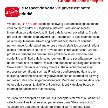
Continuer sans accepter
Gagnez vos places pour le
Le respect de votre vie privée est notre
festival Marché Gourmand 2026
priorité
à Coulon !
We and
our (447) partners
do the following data processing based on
your consent and/or our legitimate interest: Store and/or access
information on a device; Use limited data to select advertising; Create
profiles for personalised advertising; Use profiles to select personalised
Le Duel - Gagnez vos entrées
advertising; Measure advertising performance; Measure content
pour l'un des zoos de nos
performance; Understand audiences through statistics or combinations
régions !
of data from different sources; Develop and improve services; Create
profiles to personalise content; Use profiles to select personalised
content; Use limited data to select content; Ensure security, prevent and
detect fraud, and fix errors; Deliver and present advertising and content;
Save and communicate privacy choices. These technologies may
Destination Vacances - Gagnez
process personal data such as IP address and browsing data to offer
votre séjour en famille au cœur
following functionalities: Identify devices based on information actively
requested; Use precise geolocation data; Match and combine data from
de la...
other data sources; Link different devices; Identify devices based on
information transmitted automatically.
Vous pouvez accepter en cliquant sur "Accepter et fermer", ou affiner en
sélectionnant les finalités et/ou partenaires dans "Gérer mes choix".
Destination Vacances : inscrivez-
Vous pouvez également refuser en cliquant sur "Continuer sans