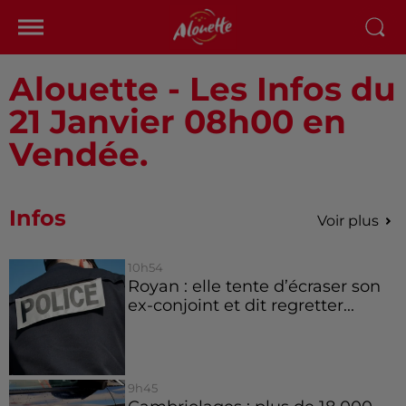
Alouette - Les Infos du
21 Janvier 08h00 en
Vendée.
Infos
Voir plus
10h54
Royan : elle tente d’écraser son
ex-conjoint et dit regretter...
9h45