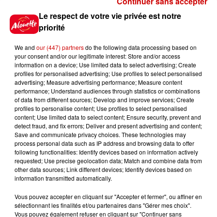
Continuer sans accepter
Gagnez vos places pour le
Le respect de votre vie privée est notre
festival Marché Gourmand 2026
priorité
à Coulon !
We and
our (447) partners
do the following data processing based on
your consent and/or our legitimate interest: Store and/or access
information on a device; Use limited data to select advertising; Create
profiles for personalised advertising; Use profiles to select personalised
Le Duel - Gagnez vos entrées
advertising; Measure advertising performance; Measure content
pour l'un des zoos de nos
performance; Understand audiences through statistics or combinations
régions !
of data from different sources; Develop and improve services; Create
profiles to personalise content; Use profiles to select personalised
content; Use limited data to select content; Ensure security, prevent and
detect fraud, and fix errors; Deliver and present advertising and content;
Save and communicate privacy choices. These technologies may
Destination Vacances - Gagnez
process personal data such as IP address and browsing data to offer
votre séjour en famille au cœur
following functionalities: Identify devices based on information actively
requested; Use precise geolocation data; Match and combine data from
de la...
other data sources; Link different devices; Identify devices based on
information transmitted automatically.
Vous pouvez accepter en cliquant sur "Accepter et fermer", ou affiner en
sélectionnant les finalités et/ou partenaires dans "Gérer mes choix".
Destination Vacances : inscrivez-
Vous pouvez également refuser en cliquant sur "Continuer sans