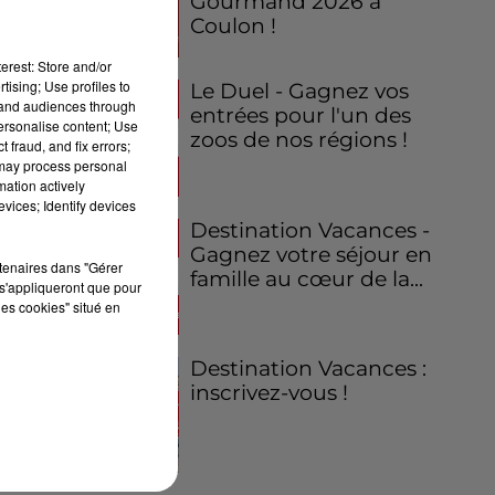
Gourmand 2026 à
Coulon !
erest: Store and/or
tising; Use profiles to
Le Duel - Gagnez vos
tand audiences through
entrées pour l'un des
personalise content; Use
zoos de nos régions !
 fraud, and fix errors;
 may process personal
mation actively
vices; Identify devices
Destination Vacances -
Gagnez votre séjour en
rtenaires dans "Gérer
famille au cœur de la...
s'appliqueront que pour
les cookies" situé en
Destination Vacances :
inscrivez-vous !