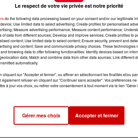
Le respect de votre vie privée est notre priorité
ers
do the following data processing based on your consent and/or our legitimate int
device; Use limited data to select advertising; Create profiles for personalised adver
vertising; Measure advertising performance; Measure content performance; Unders
ns of data from different sources; Develop and improve services; Create profiles to 
alised content; Use limited data to select content; Ensure security, prevent and detect
ertising and content; Save and communicate privacy choices. These technologies
and browsing data to offer following functionalities: Identify devices based on infor
eolocation data; Match and combine data from other data sources; Link different de
nsmitted automatically.
cliquant sur "Accepter et fermer", ou affiner en sélectionnant les finalités et/ou pa
 également refuser en cliquant sur "Continuer sans accepter". Vos préférences ne 
tre à jour vos choix, ou retirer votre consentement à tout moment via le lien "Gérer 
Gérer mes choix
Accepter et fermer