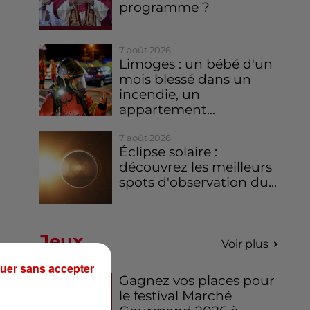
programme ?
7 août 2026
Limoges : un bébé d'un
mois blessé dans un
incendie, un
appartement...
7 août 2026
Éclipse solaire :
découvrez les meilleurs
spots d'observation du...
Jeux
Voir plus
uer sans accepter
Gagnez vos places pour
le festival Marché