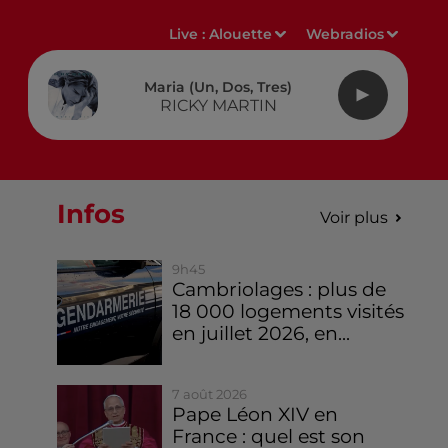
Live :
Alouette
Webradios
Maria (un, Dos, Tres)
RICKY MARTIN
Infos
Voir plus
9h45
Cambriolages : plus de
18 000 logements visités
en juillet 2026, en...
7 août 2026
Pape Léon XIV en
France : quel est son