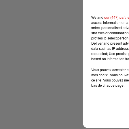
We and
our (447) partn
access information on a 
select personalised ad
statistics or combinatio
profiles to select person
Deliver and present adv
data such as IP address 
requested; Use precise g
based on information tra
Vous pouvez accepter en 
mes choix". Vous pouvez
ce site. Vous pouvez met
bas de chaque page.