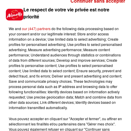
Continuer sans accepter
Gagnez vos places pour le
Le respect de votre vie privée est notre
Festival du Roi Arthur 2026 !
priorité
We and
our (447) partners
do the following data processing based on
your consent and/or our legitimate interest: Store and/or access
information on a device; Use limited data to select advertising; Create
profiles for personalised advertising; Use profiles to select personalised
Gagnez vos entrées pour le
advertising; Measure advertising performance; Measure content
Musée du Sport Automobile au
performance; Understand audiences through statistics or combinations
Mans !
of data from different sources; Develop and improve services; Create
profiles to personalise content; Use profiles to select personalised
content; Use limited data to select content; Ensure security, prevent and
detect fraud, and fix errors; Deliver and present advertising and content;
Save and communicate privacy choices. These technologies may
Alouette vous invite à
process personal data such as IP address and browsing data to offer
Futuroscope Xperiences !
following functionalities: Identify devices based on information actively
requested; Use precise geolocation data; Match and combine data from
other data sources; Link different devices; Identify devices based on
information transmitted automatically.
Vous pouvez accepter en cliquant sur "Accepter et fermer", ou affiner en
sélectionnant les finalités et/ou partenaires dans "Gérer mes choix".
Le Duel - Gagnez votre balade
Vous pouvez également refuser en cliquant sur "Continuer sans