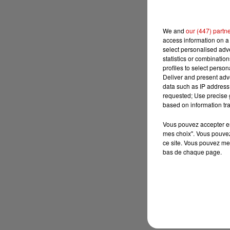
We and
our (447) partn
access information on a 
select personalised ad
statistics or combinatio
profiles to select person
Deliver and present adv
data such as IP address 
requested; Use precise g
based on information tra
Vous pouvez accepter en 
mes choix". Vous pouvez
ce site. Vous pouvez met
bas de chaque page.