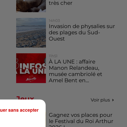
très cher
14h03
Invasion de physalies sur
des plages du Sud-
Ouest
11h51
À LA UNE : affaire
Manon Relandeau,
musée cambriolé et
Amel Bent en...
Jeux
Voir plus
uer sans accepter
Gagnez vos places pour
le Festival du Roi Arthur