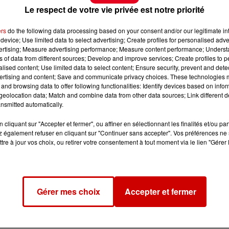
Le respect de votre vie privée est notre priorité
ers
do the following data processing based on your consent and/or our legitimate int
device; Use limited data to select advertising; Create profiles for personalised adver
vertising; Measure advertising performance; Measure content performance; Unders
ns of data from different sources; Develop and improve services; Create profiles to 
alised content; Use limited data to select content; Ensure security, prevent and detect
ertising and content; Save and communicate privacy choices. These technologies
and browsing data to offer following functionalities: Identify devices based on infor
eolocation data; Match and combine data from other data sources; Link different de
nsmitted automatically.
cliquant sur "Accepter et fermer", ou affiner en sélectionnant les finalités et/ou pa
 également refuser en cliquant sur "Continuer sans accepter". Vos préférences ne 
tre à jour vos choix, ou retirer votre consentement à tout moment via le lien "Gérer 
Gérer mes choix
Accepter et fermer