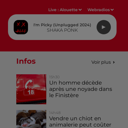
Live :
Alouette
Webradios
I'm Picky (unplugged 2024)
SHAKA PONK
Infos
Voir plus
15h30
Un homme décède
après une noyade dans
le Finistère
14h48
Vendre un chiot en
animalerie peut coûter