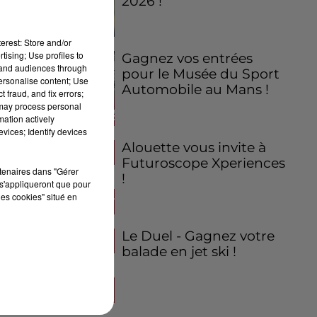
2026 !
erest: Store and/or
tising; Use profiles to
Gagnez vos entrées
tand audiences through
pour le Musée du Sport
personalise content; Use
Automobile au Mans !
 fraud, and fix errors;
 may process personal
mation actively
vices; Identify devices
Alouette vous invite à
Futuroscope Xperiences
rtenaires dans "Gérer
!
s'appliqueront que pour
les cookies" situé en
Le Duel - Gagnez votre
balade en jet ski !