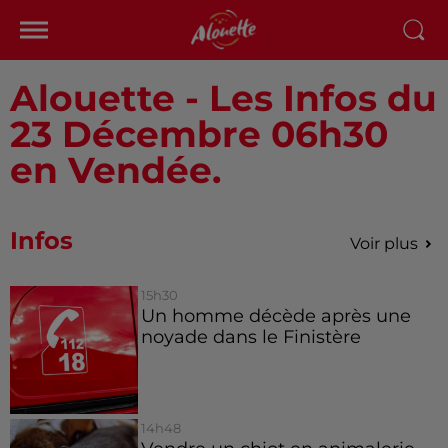
Alouette - Les Infos du
23 Décembre 06h30
en Vendée.
Infos
Voir plus
15h30
Un homme décède après une
noyade dans le Finistère
14h48