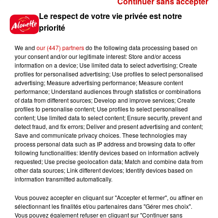
Continuer sans accepter
Gagnez vos places pour le
Le respect de votre vie privée est notre
Festival du Roi Arthur 2026 !
priorité
We and
our (447) partners
do the following data processing based on
your consent and/or our legitimate interest: Store and/or access
information on a device; Use limited data to select advertising; Create
profiles for personalised advertising; Use profiles to select personalised
Gagnez vos entrées pour le
advertising; Measure advertising performance; Measure content
Musée du Sport Automobile au
performance; Understand audiences through statistics or combinations
Mans !
of data from different sources; Develop and improve services; Create
profiles to personalise content; Use profiles to select personalised
content; Use limited data to select content; Ensure security, prevent and
detect fraud, and fix errors; Deliver and present advertising and content;
Save and communicate privacy choices. These technologies may
Alouette vous invite à
process personal data such as IP address and browsing data to offer
Futuroscope Xperiences !
following functionalities: Identify devices based on information actively
requested; Use precise geolocation data; Match and combine data from
other data sources; Link different devices; Identify devices based on
information transmitted automatically.
Vous pouvez accepter en cliquant sur "Accepter et fermer", ou affiner en
sélectionnant les finalités et/ou partenaires dans "Gérer mes choix".
Le Duel - Gagnez votre balade
Vous pouvez également refuser en cliquant sur "Continuer sans