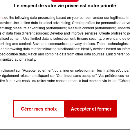
Le respect de votre vie privée est notre priorité
ers
do the following data processing based on your consent and/or our legitimate int
device; Use limited data to select advertising; Create profiles for personalised adver
vertising; Measure advertising performance; Measure content performance; Unders
ns of data from different sources; Develop and improve services; Create profiles to 
alised content; Use limited data to select content; Ensure security, prevent and detect
ertising and content; Save and communicate privacy choices. These technologies
and browsing data to offer following functionalities: Identify devices based on infor
eolocation data; Match and combine data from other data sources; Link different de
nsmitted automatically.
cliquant sur "Accepter et fermer", ou affiner en sélectionnant les finalités et/ou pa
 également refuser en cliquant sur "Continuer sans accepter". Vos préférences ne 
tre à jour vos choix, ou retirer votre consentement à tout moment via le lien "Gérer 
Gérer mes choix
Accepter et fermer