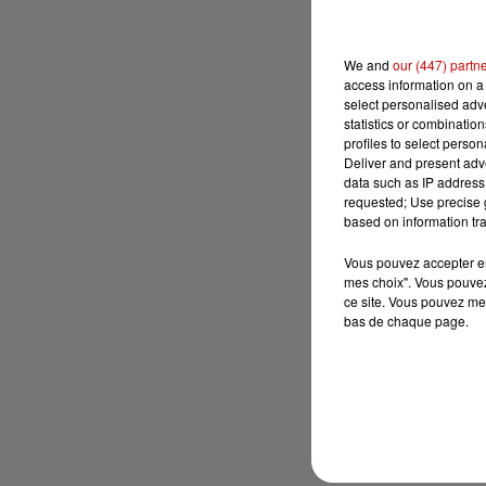
We and
our (447) partn
access information on a 
select personalised ad
statistics or combinatio
profiles to select person
Deliver and present adv
data such as IP address 
requested; Use precise g
based on information tra
Vous pouvez accepter en 
mes choix". Vous pouvez
ce site. Vous pouvez met
bas de chaque page.