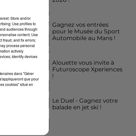
erest: Store and/or
tising; Use profiles to
Gagnez vos entrées
tand audiences through
pour le Musée du Sport
personalise content; Use
Automobile au Mans !
 fraud, and fix errors;
 may process personal
mation actively
vices; Identify devices
Alouette vous invite à
Futuroscope Xperiences
rtenaires dans "Gérer
!
s'appliqueront que pour
les cookies" situé en
Le Duel - Gagnez votre
balade en jet ski !