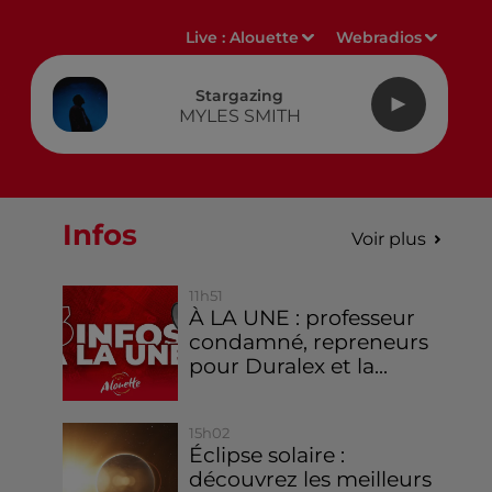
Live :
Alouette
Webradios
Stargazing
MYLES SMITH
Infos
Voir plus
11h51
À LA UNE : professeur
condamné, repreneurs
pour Duralex et la...
15h02
Éclipse solaire :
découvrez les meilleurs