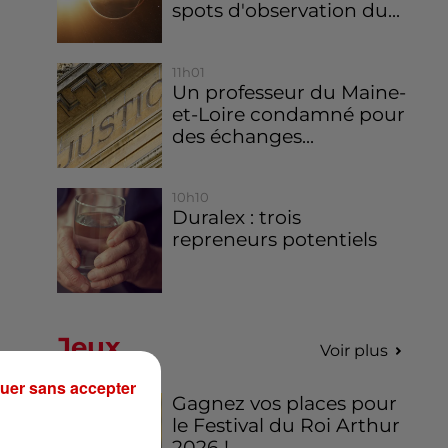
spots d'observation du...
11h01
Un professeur du Maine-
et-Loire condamné pour
des échanges...
10h10
Duralex : trois
repreneurs potentiels
Jeux
Voir plus
uer sans accepter
Gagnez vos places pour
le Festival du Roi Arthur
2026 !